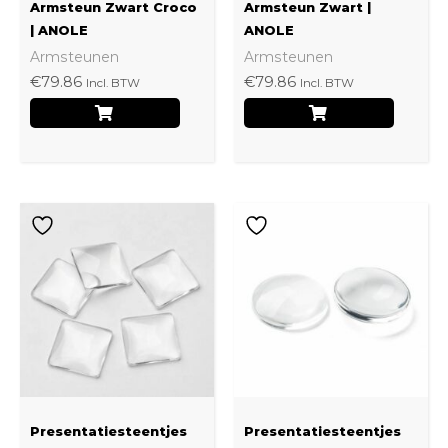
kan
kan
Armsteun Zwart Croco
Armsteun Zwart |
gekozen
gekoz
| ANOLE
ANOLE
Armsteunen
Armsteunen
worden
worde
€
79.86
€
79.86
Incl. BTW
Incl. BTW
op
op
de
de
productpagina
produ
Presentatiesteentjes
Presentatiesteentjes