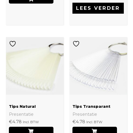
LEES VERDER
Dit
produ
heeft
meerd
variati
Deze
optie
kan
Tips Natural
Tips Transparant
gekoz
Presentatie
Presentatie
worde
€
4.78
€
4.78
Incl. BTW
Incl. BTW
op