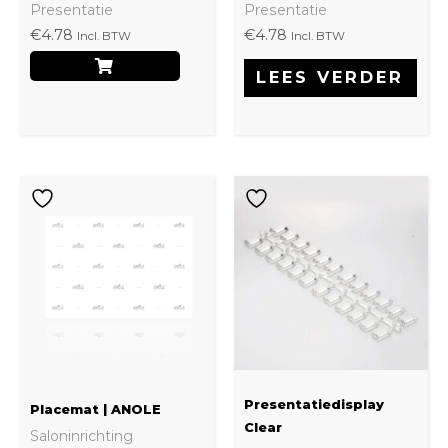
Presentatie
Presentatie
€
4.78
€
4.78
Incl. BTW
Incl. BTW
LEES VERDER
Presentatiedisplay
Placemat | ANOLE
Clear
Saloninrichting