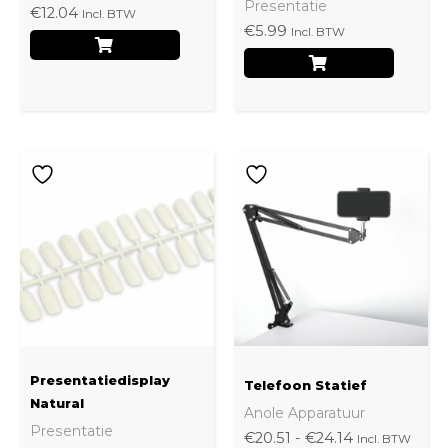
Presentatie
€
12.04
Incl. BTW
€
5.99
Incl. BTW
Prijsklasse:
Dit
€20.51
produ
tot
€24.14
heeft
meerd
variati
Deze
optie
kan
Presentatiedisplay
Telefoon Statief
gekoz
Natural
Anole Apparatuur
Presentatie
worde
€
20.51
-
€
24.14
Incl. BTW