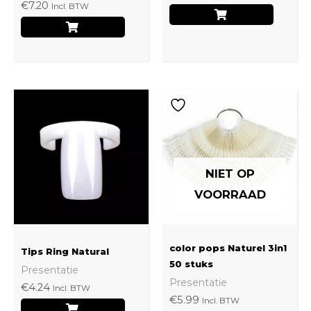
€
7.20
Incl. BTW
op
de
produ
NIET OP
VOORRAAD
color pops Naturel 3in1
Tips Ring Natural
50 stuks
Presentatie
Presentatie
€
4.24
Incl. BTW
€
5.99
Incl. BTW