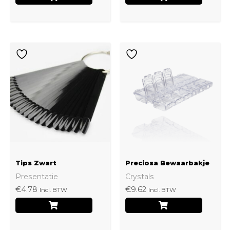
de
produ
Tips Zwart
Preciosa Bewaarbakje
Presentatie
Crystals
€
4.78
€
9.62
Incl. BTW
Incl. BTW