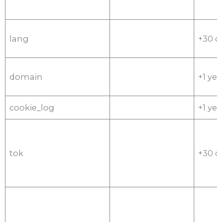
lang
+30 d
domain
+1 yea
cookie_log
+1 yea
tok
+30 d