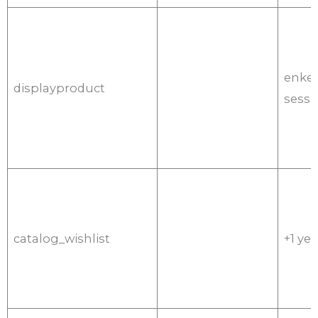
enkel
displayproduct
sessi
catalog_wishlist
+1 yea