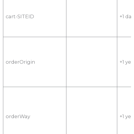
cart-SITEID
+1 da
orderOrigin
+1 yea
orderWay
+1 yea