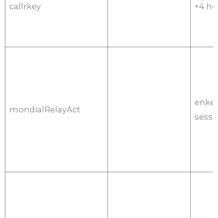
callrkey
+4 ho
enkel
mondialRelayAct
sessi