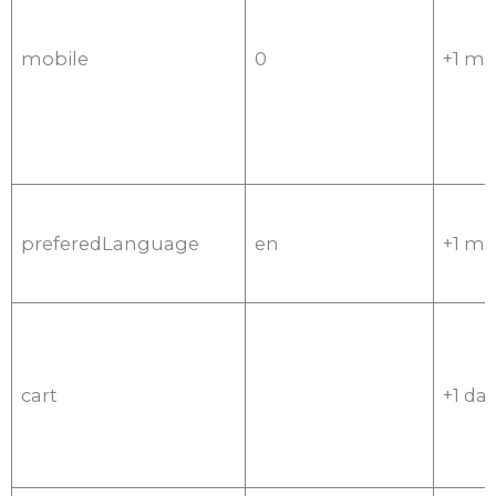
mobile
0
+1 m
preferedLanguage
en
+1 m
cart
+1 da