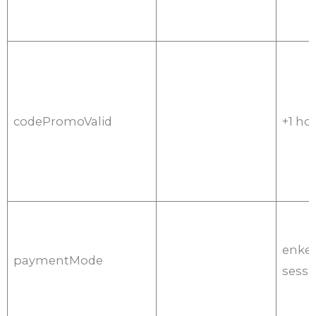
codePromoValid
+1 ho
enkel
paymentMode
sessi