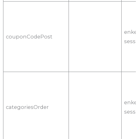
enkel
couponCodePost
sessi
enkel
categoriesOrder
sessi