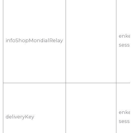
enkel
infoShopMondialRelay
sessi
enkel
deliveryKey
sessi