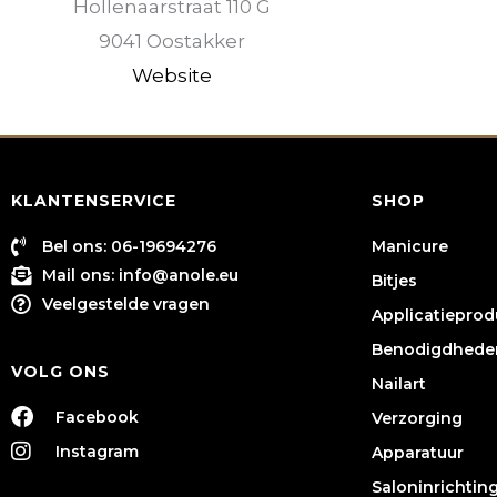
Hollenaarstraat 110 G
9041 Oostakker
Website
KLANTENSERVICE
SHOP
Bel ons: 06-19694276
Manicure
Mail ons:
info@anole.eu
Bitjes
Veelgestelde vragen
Applicatiepro
Benodigdhede
VOLG ONS
Nailart
Facebook
Verzorging
Instagram
Apparatuur
Saloninrichtin