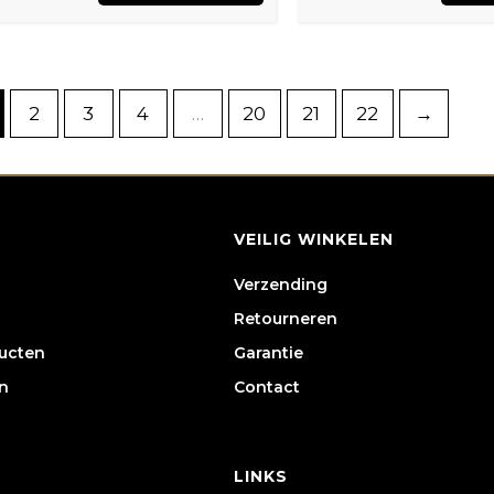
2
3
4
…
20
21
22
→
VEILIG WINKELEN
Verzending
Retourneren
ducten
Garantie
n
Contact
LINKS