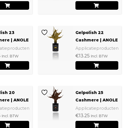
de
productpagina
lish 23
Gelpolish 22
ere | ANOLE
Cashmere | ANOLE
atieproducten
Applicatieproducten
5
€
13.25
Incl. BTW
Incl. BTW
lish 20
Gelpolish 25
ere | ANOLE
Cashmere | ANOLE
atieproducten
Applicatieproducten
5
€
13.25
Incl. BTW
Incl. BTW