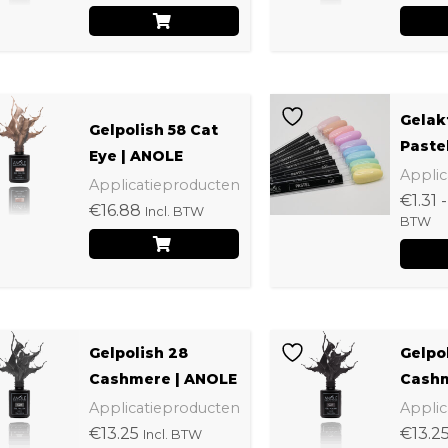
Gelak
Gelpolish 58 Cat
Paste
Eye | ANOLE
Applic
Applicatieproducten
€
1.31
-
€
16.88
Incl. BTW
BTW
Gelpolish 28
Gelpo
Cashmere | ANOLE
Cashm
Applicatieproducten
Applic
€
13.25
€
13.2
Incl. BTW