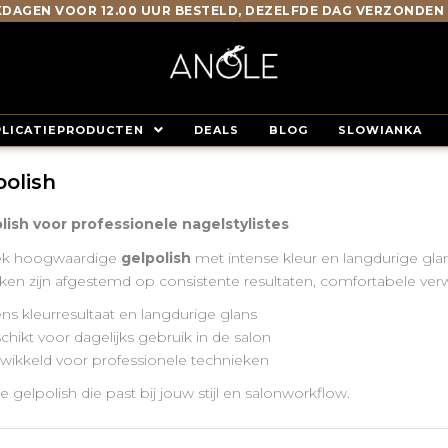
DAGEN VOOR 12.00 UUR BESTELD, DEZELFDE DAG VERZONDEN
PLICATIEPRODUCTEN
DEALS
BLOG
SLOWIANKA
polish
lish voor professionele nagelstylistes
ek hoogwaardige
gelpolish
met intense kleur en langdurige gla
kken zijn afgestemd op consistente resultaten, comfortabele verw
ns kleurresultaat en langdurige glans
hikt voor dagelijks gebruik in de salon
wikkeld voor professionele technieken
e gelpolish die past bij jouw stijl en salonworkflow.