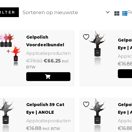
R
ILTER
Oorspronkelijke
Huidige
Gelpolish
prijs
prijs
Gelpo
was:
is:
Voordeelbundel
Eye |
€79.50.
€66.25.
Applicatieproducten
Applic
€
79.50
€
66.25
Incl.
€
16.8
BTW
Gelpolish 59 Cat
Gelpo
Eye | ANOLE
Eye |
Applicatieproducten
Applic
€
16.88
€
16.8
Incl. BTW