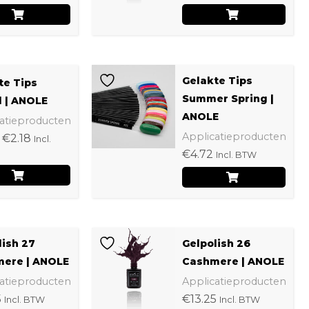
Prijsklasse:
Dit
Gelakte Tips
te Tips
€1.31
product
tot
Summer Spring |
l | ANOLE
€2.18
heeft
ANOLE
atieproducten
Applicatieproducten
meerdere
€
2.18
Incl.
€
4.72
Incl. BTW
variaties.
Deze
optie
kan
lish 27
Gelpolish 26
gekozen
ere | ANOLE
Cashmere | ANOLE
worden
atieproducten
Applicatieproducten
op
5
€
13.25
Incl. BTW
Incl. BTW