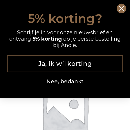
Ga
0
Wink
naar
5% korting?
de
OP WERKDAGEN VOOR 12.00 UUR BESTELD, DEZELFDE DAG VERZONDEN
inhoud
Schrijf je in voor onze nieuwsbrief en
ontvang
5% korting
op je eerste bestelling
bij Anole.
Ja, ik wil korting
Nee, bedankt