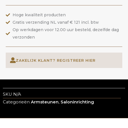
Hoge kwaliteit producten
Gratis verzending NL vanaf € 121 incl. btw
Op werkdagen voor 12.00 uur besteld, dezelfde dag
verzonden
ZAKELIJK KLANT? REGISTREER HIER
SKU
N/A
Categorieën
Armsteunen
,
Saloninrichting