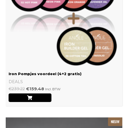
Iron Pompjes voordeel (4+2 gratis)
DEALS
€
239.22
€
159.48
Incl. BTW
Dit
NIEUW