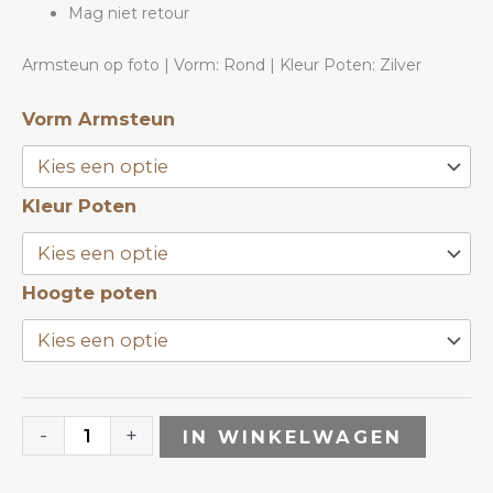
Mag niet retour
Armsteun op foto | Vorm: Rond | Kleur Poten: Zilver
Armsteun
Vorm Armsteun
Zwart
|
Kleur Poten
ANOLE
aantal
Hoogte poten
-
+
IN WINKELWAGEN