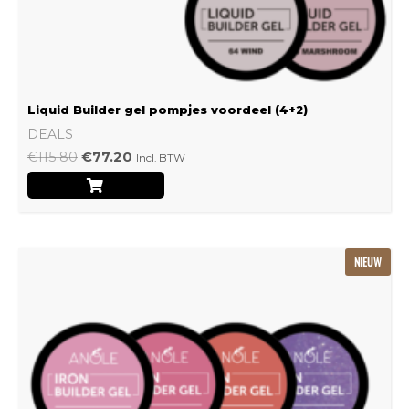
Liquid Builder gel pompjes voordeel (4+2)
DEALS
€
115.80
€
77.20
Incl. BTW
Oorspronkelijke
Huidige
NIEUW
prijs
prijs
was:
is:
€239.22.
€159.48.