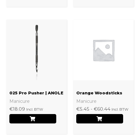
Prijsklasse:
Dit
€5.45
produ
tot
€60.44
heeft
meerd
variati
Deze
optie
kan
025 Pro Pusher | ANOLE
Orange Woodsticks
gekoz
Manicure
Manicure
worde
€
18.09
€
5.45
-
€
60.44
Incl. BTW
Incl. BTW
op
de
produ