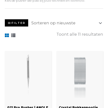
Kies de pusher die past bij jouw techniek en workflow.
FILTER
Toont alle 11 resultaten
021 Pro Pusher | ANOLE
Crystal Bokkenpootje