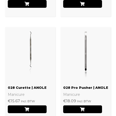
op
de
productpagina
028 Curette | ANOLE
028 Pro Pusher | ANOLE
Manicure
Manicure
€
15.67
€
18.09
Incl. BTW
Incl. BTW