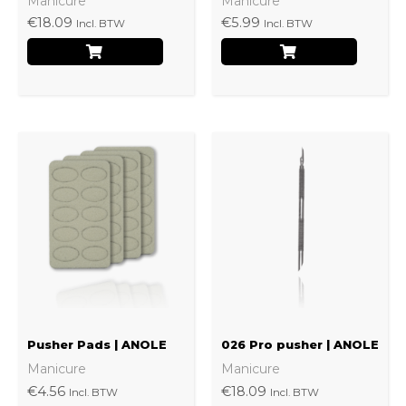
Manicure
Manicure
€
18.09
€
5.99
Incl. BTW
Incl. BTW
Dit
product
heeft
meerdere
variaties.
Deze
optie
kan
Pusher Pads | ANOLE
026 Pro pusher | ANOLE
gekozen
Manicure
Manicure
worden
€
4.56
€
18.09
Incl. BTW
Incl. BTW