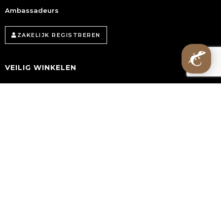
Ambassadeurs
ZAKELIJK REGISTREREN
VEILIG WINKELEN
Verzending
Retourneren
Garantie
Contact
LINKS
Algemene voorwaarden
Actie voorwaarden
Privacy beleid