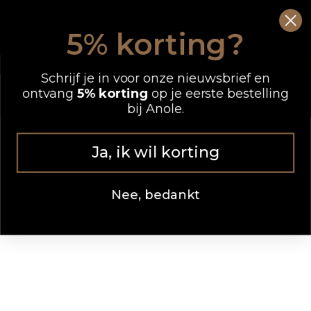
Ga
0
Wink
naar
5% korting?
de
OP WERKDAGEN VOOR 12.00 UUR BESTELD, DEZELFDE DAG VERZONDEN
inhoud
Schrijf je in voor onze nieuwsbrief en
ontvang
5% korting
op je eerste bestelling
bij Anole.
Ja, ik wil korting
Nee, bedankt