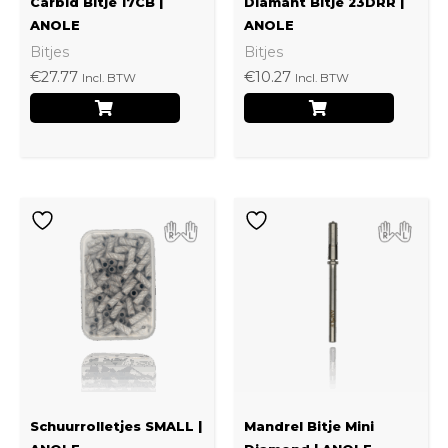
Carbid Bitje 17CB |
Diamant Bitje 23DRR |
ANOLE
ANOLE
Bitjes
Bitjes
€
27.77
€
10.27
Incl. BTW
Incl. BTW
Schuurrolletjes SMALL |
Mandrel Bitje Mini