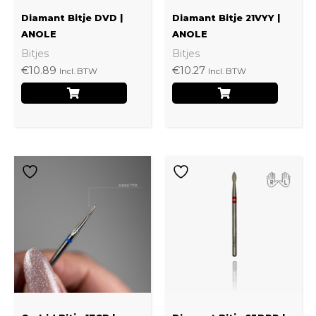
kan
Diamant Bitje DVD |
Diamant Bitje 21VYY |
gekozen
ANOLE
ANOLE
Bitjes
Bitjes
worden
€
10.89
€
10.27
Incl. BTW
Incl. BTW
op
de
productpagina