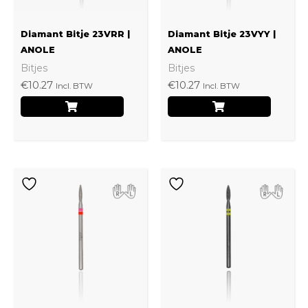
Diamant Bitje 23VRR |
Diamant Bitje 23VYY |
ANOLE
ANOLE
Bitjes
Bitjes
€
10.27
€
10.27
Incl. BTW
Incl. BTW
Dit
product
heeft
meerdere
variaties.
Deze
optie