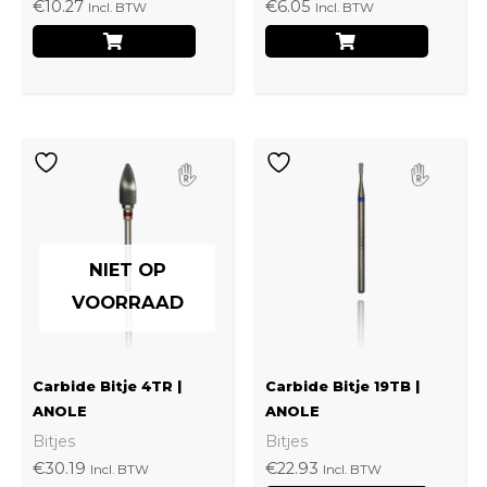
€
10.27
€
6.05
Incl. BTW
Incl. BTW
NIET OP
VOORRAAD
Carbide Bitje 4TR |
Carbide Bitje 19TB |
ANOLE
ANOLE
Bitjes
Bitjes
€
30.19
€
22.93
Incl. BTW
Incl. BTW