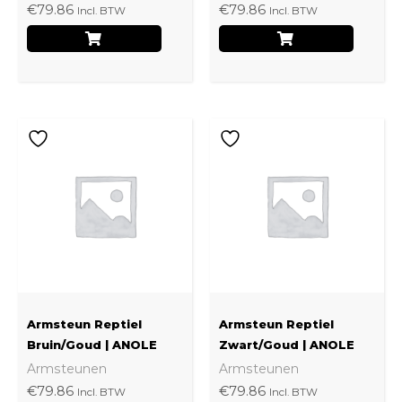
€
79.86
€
79.86
Incl. BTW
Incl. BTW
op
op
de
de
productpagina
produ
Dit
Dit
product
produ
heeft
heeft
meerdere
meerd
variaties.
variati
Deze
Deze
optie
optie
kan
kan
Armsteun Reptiel
Armsteun Reptiel
gekozen
gekoz
Bruin/Goud | ANOLE
Zwart/Goud | ANOLE
Armsteunen
Armsteunen
worden
worde
€
79.86
€
79.86
Incl. BTW
Incl. BTW
op
op