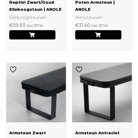
kan
kan
Reptiel Zwart/Goud
Poten Armsteun |
gekozen
gekoz
Elleboogsteun | ANOLE
ANOLE
Elleboogsteunen
Armsteunen
worden
worde
€
39.93
€
31.40
Incl. BTW
Incl. BTW
op
op
de
de
productpagina
produ
Dit
Dit
product
produ
heeft
heeft
meerdere
meerd
variaties.
variati
Deze
Deze
optie
optie
kan
kan
Armsteun Zwart
Armsteun Antraciet