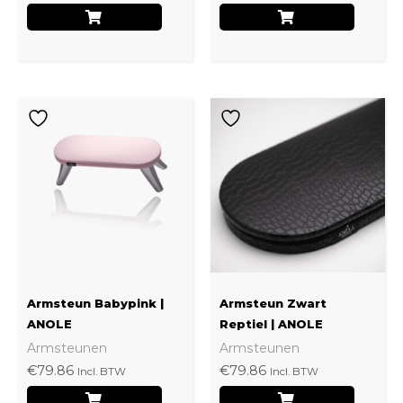
de
de
productpagina
produ
Dit
Dit
product
produ
heeft
heeft
meerdere
meerd
variaties.
variati
Deze
Deze
optie
optie
kan
kan
Armsteun Babypink |
Armsteun Zwart
gekozen
gekoz
ANOLE
Reptiel | ANOLE
Armsteunen
Armsteunen
worden
worde
€
79.86
€
79.86
Incl. BTW
Incl. BTW
op
op