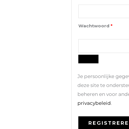
Wachtwoord
*
Je persoonlijke gege
deze site te onderst
beheren en voor and
privacybeleid
.
REGISTRER