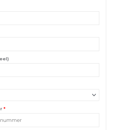
eel)
er
*