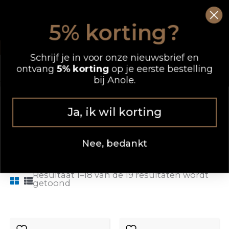
Ga
0
Wink
naar
5% korting?
de
OP WERKDAGEN VOOR 12.00 UUR BESTELD, DEZELFDE DAG VERZONDEN
inhoud
Schrijf je in voor onze nieuwsbrief en
ontvang
5% korting
op je eerste bestelling
bij Anole.
Gesorteerd
Diamond Gel
op
nieuwste
Ja, ik wil korting
Nee, bedankt
FILTER
Resultaat 1–18 van de 19 resultaten wordt
getoond