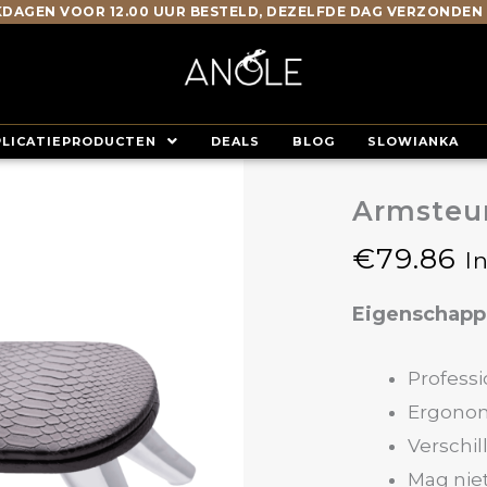
DAGEN VOOR 12.00 UUR BESTELD, DEZELFDE DAG VERZONDEN
PLICATIEPRODUCTEN
DEALS
BLOG
SLOWIANKA
Armsteu
€
79.86
I
Eigenschap
Professi
Ergono
Verschi
Mag niet