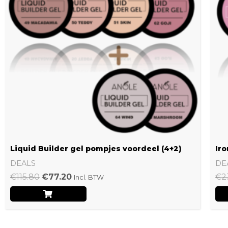
Liquid Builder gel pompjes voordeel (4+2)
Iro
DEALS
DE
€
115.80
€
77.20
€
2
Incl. BTW