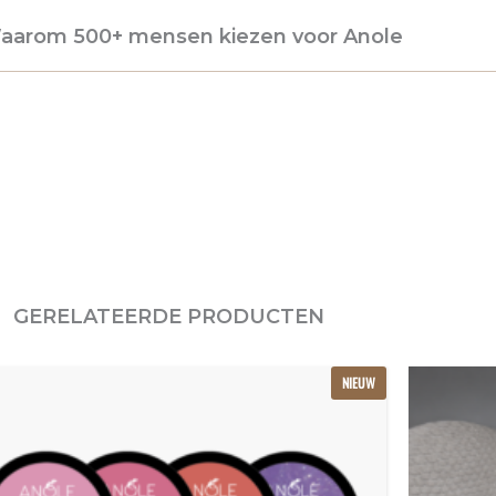
aarom 500+ mensen kiezen voor Anole
GERELATEERDE PRODUCTEN
Oorspronkelijke
Huidige
NIEUW
prijs
prijs
was:
is:
€239.22.
€159.48.