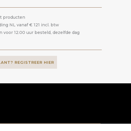
it producten
ding NL vanaf € 121 incl. btw
voor 12.00 uur besteld, dezelfde dag
LANT? REGISTREER HIER