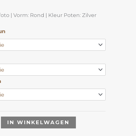
to | Vorm: Rond | Kleur Poten: Zilver
un
n
IN WINKELWAGEN