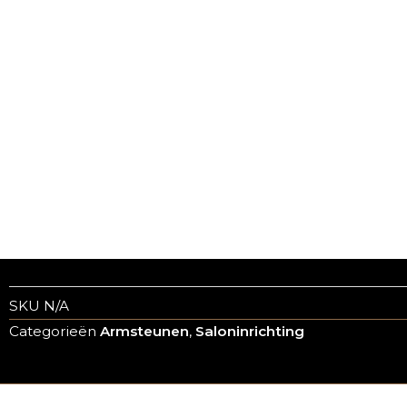
SKU
N/A
Categorieën
Armsteunen
,
Saloninrichting