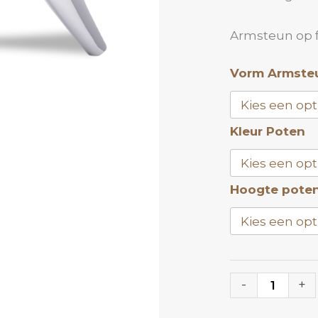
Armsteun op fo
Armsteun
Vorm Armste
Zwart
Croco
Kleur Poten
|
ANOLE
aantal
Hoogte pote
-
+