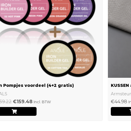
n Pompjes voordeel (4+2 gratis)
KUSSEN 
ALS
Armsteu
39.22
€
159.48
€
44.98
Incl. BTW
I