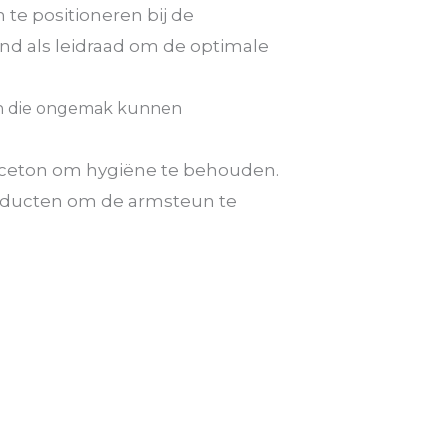
te positioneren bij de
and als leidraad om de optimale
gen die ongemak kunnen
aceton om hygiëne te behouden.
oducten om de armsteun te