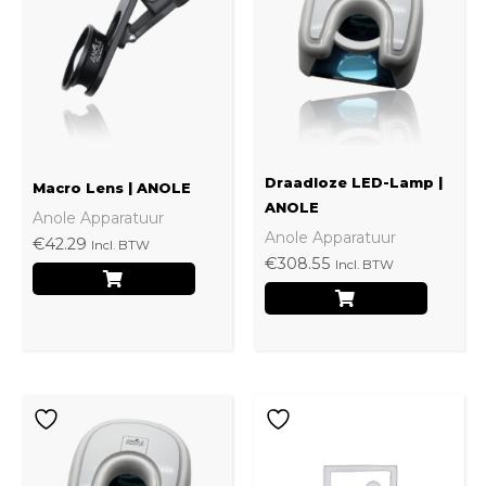
Draadloze LED-Lamp |
Macro Lens | ANOLE
ANOLE
Anole Apparatuur
Anole Apparatuur
€
42.29
Incl. BTW
€
308.55
Incl. BTW