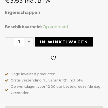
€
3.63
Incl. BTW
Eigenschappen
Bitjes
Beschikbaarheid:
Op voorraad
houder
aantal
-
+
IN WINKELWAGEN
Hoge kwaliteit producten
Gratis verzending NL vanaf € 121 incl. btw
Op werkdagen voor 12.00 uur besteld, dezelfde dag
verzonden