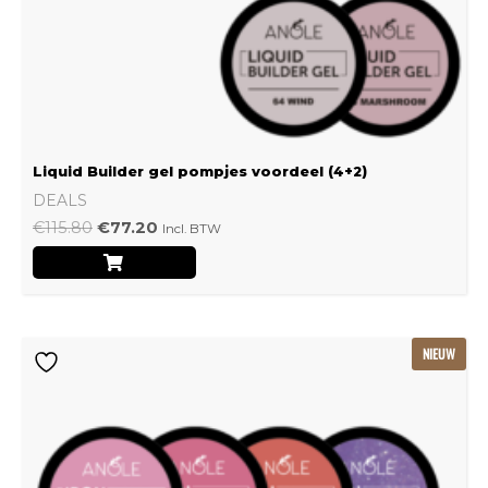
Liquid Builder gel pompjes voordeel (4+2)
DEALS
€
115.80
€
77.20
Incl. BTW
Oorspronkelijke
Huidige
NIEUW
prijs
prijs
was:
is:
€239.22.
€159.48.