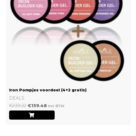
Iron Pompjes voordeel (4+2 gratis)
DEALS
€
239.22
€
159.48
Incl. BTW