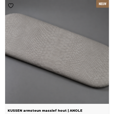
Dit
NIEUW
product
heeft
meerdere
variaties.
Deze
optie
kan
gekozen
worden
op
de
productpagina
KUSSEN armsteun massief hout | ANOLE