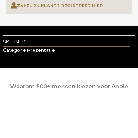
ZAKELIJK KLANT? REGISTREER HIER
SKU
BH10
Categorie
Presentatie
Waarom 500+ mensen kiezen voor Anole