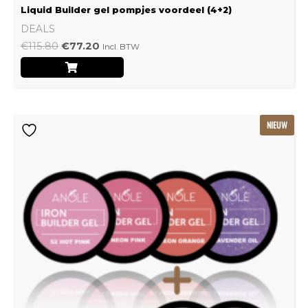
Liquid Builder gel pompjes voordeel (4+2)
DEALS
€
115.80
€
77.20
Incl. BTW
Oorspronkelijke
Huidige
NIEUW
prijs
prijs
was:
is:
€239.22.
€159.48.