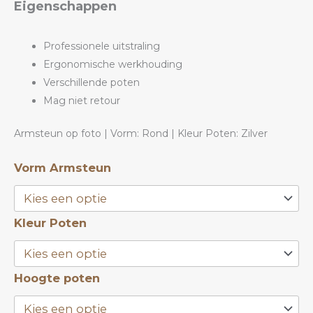
Eigenschappen
Professionele uitstraling
Ergonomische werkhouding
Verschillende poten
Mag niet retour
Armsteun op foto | Vorm: Rond | Kleur Poten: Zilver
Armsteun
Vorm Armsteun
Babypink
|
Kleur Poten
ANOLE
aantal
Hoogte poten