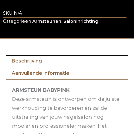
SKU
N/A
Categorieën
Armsteunen
,
Saloninrichting
Beschrijving
Aanvullende informatie
ARMSTEUN BABYPINK
Deze armsteun is ontworpen om de juiste
werkhouding te bevorderen en zal de
uitstraling van jouw nagelsalon nog
mooier en professioneler maken! Het