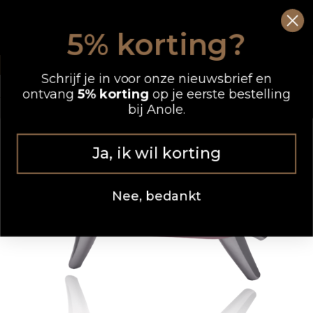
Ga
0
Wink
naar
5% korting?
de
OP WERKDAGEN VOOR 12.00 UUR BESTELD, DEZELFDE DAG VERZONDEN
inhoud
Schrijf je in voor onze nieuwsbrief en
ontvang
5% korting
op je eerste bestelling
bij Anole.
Ja, ik wil korting
Nee, bedankt