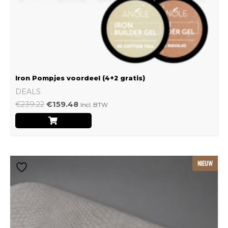
Iron Pompjes voordeel (4+2 gratis)
DEALS
€
239.22
€
159.48
Incl. BTW
Dit
NIEUW
product
heeft
meerdere
variaties.