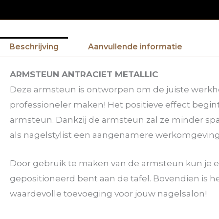
Beschrijving
Aanvullende informatie
ARMSTEUN ANTRACIET METALLIC
Deze armsteun is ontworpen om de juiste werkho
professioneler maken! Het positieve effect begin
armsteun. Dankzij de armsteun zal ze minder span
als nagelstylist een aangenamere werkomgeving 
Door gebruik te maken van de armsteun kun je 
gepositioneerd bent aan de tafel. Bovendien is h
waardevolle toevoeging voor jouw nagelsalon!