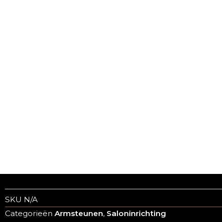
SKU
N/A
Categorieën
Armsteunen
,
Saloninrichting