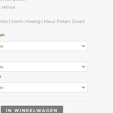
 retour
to | Vorm: Hoekig | Kleur Poten: Zwart
un
n
IN WINKELWAGEN