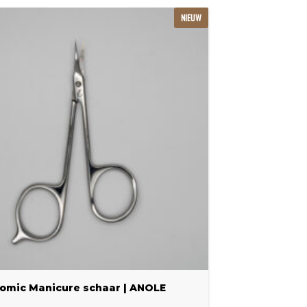
NIEUW
omic Manicure schaar | ANOLE