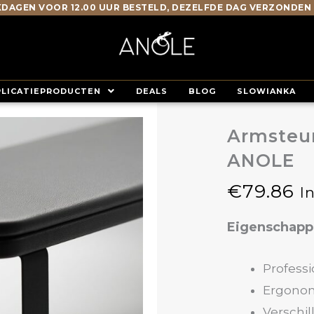
DAGEN VOOR 12.00 UUR BESTELD, DEZELFDE DAG VERZONDEN
PLICATIEPRODUCTEN
DEALS
BLOG
SLOWIANKA
Armsteun
ANOLE
€
79.86
I
Eigenschap
Professi
Ergono
Verschi