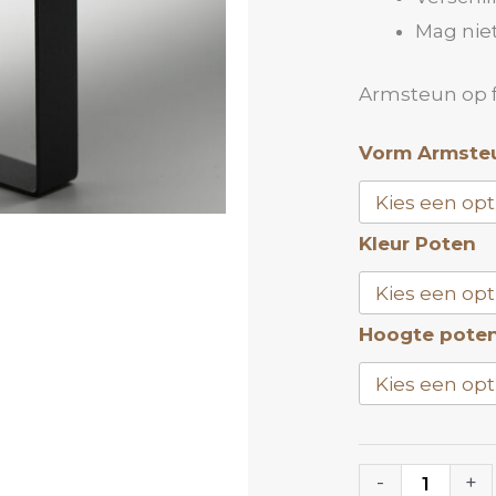
Mag niet
Armsteun op fo
Armsteun
Vorm Armste
Antraciet
Metallic
Kleur Poten
|
ANOLE
aantal
Hoogte pote
-
+