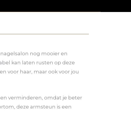
w nagelsalon nog mooier en
tabel kan laten rusten op deze
en voor haar, maar ook voor jou
ten verminderen, omdat je beter
Kortom, deze armsteun is een