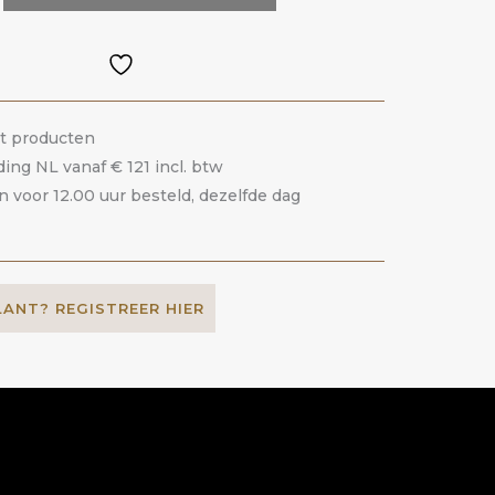
it producten
ding NL vanaf € 121 incl. btw
voor 12.00 uur besteld, dezelfde dag
LANT? REGISTREER HIER