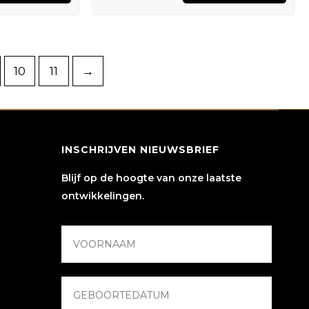
Deze
Dez
productpagina
pro
optie
opt
kan
kan
10
11
→
gekozen
gek
worden
wor
op
op
de
de
INSCHRIJVEN NIEUWSBRIEF
productpagina
pro
Blijf op de hoogte van onze laatste
ontwikkelingen.