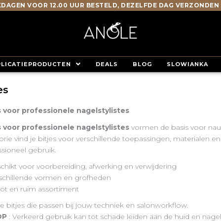
DAGEN VOOR 12.00 UUR BESTELD, DEZELFDE DAG VERZONDEN
PLICATIEPRODUCTEN
DEALS
BLOG
SLOWIANKA
es
s voor professionele nagelstylistes
s voor professionele nagelstylistes
vormen de basis voor nauwk
orie vind je bitjes voor verschillende toepassingen, materialen 
ssioneel gebruik.
chikt voor voorbereiding, afwerking en verwijdering
schillende vormen en grofheden
ot en ruim assortiment
e bitjes die passen bij jouw techniek en salonworkflow.
OP
: Verkeerd gebruik kan tot schade leiden aan de huid en nagel