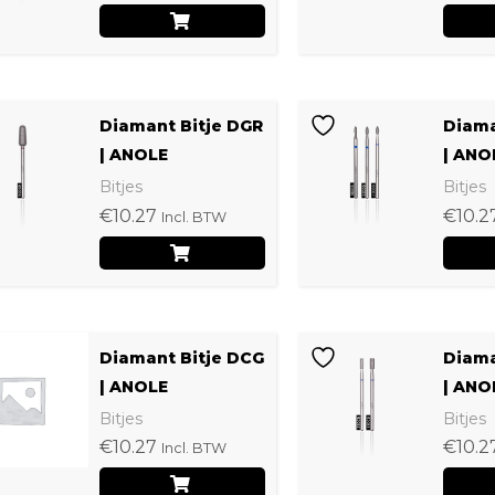
variaties.
de
Deze
productpagina
optie
Dit
kan
Diamant Bitje DGR
Diama
product
| ANOLE
| ANO
gekozen
heeft
Bitjes
Bitjes
worden
€
10.27
€
10.2
meerdere
Incl. BTW
op
variaties.
de
Deze
productpagina
optie
Dit
kan
Diamant Bitje DCG
Diama
product
| ANOLE
| ANO
gekozen
heeft
Bitjes
Bitjes
worden
€
10.27
€
10.2
meerdere
Incl. BTW
op
variaties.
de