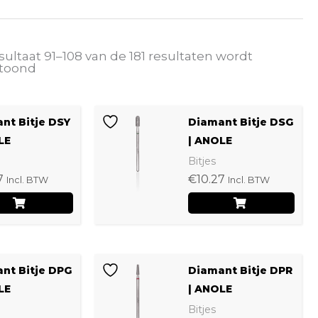
sultaat 91–108 van de 181 resultaten wordt
toond
Dit
Dit
nt Bitje DSY
Diamant Bitje DSG
product
pro
LE
| ANOLE
heeft
hee
Bitjes
7
€
10.27
meerdere
mee
Incl. BTW
Incl. BTW
variaties.
vari
Deze
Dez
optie
opt
Dit
Dit
kan
kan
nt Bitje DPG
Diamant Bitje DPR
product
pro
LE
| ANOLE
gekozen
gek
heeft
hee
Bitjes
worden
wor