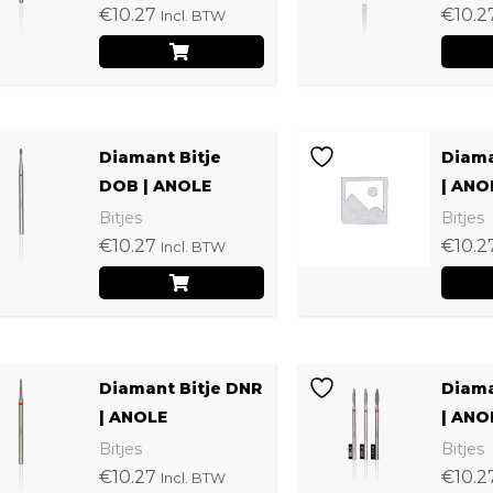
€
10.27
€
10.2
meerdere
Incl. BTW
op
variaties.
de
Deze
productpagina
optie
Dit
kan
Diamant Bitje
Diama
product
DOB | ANOLE
| ANO
gekozen
heeft
Bitjes
Bitjes
worden
€
10.27
€
10.2
meerdere
Incl. BTW
op
variaties.
de
Deze
productpagina
optie
Dit
kan
Diamant Bitje DNR
Diama
product
| ANOLE
| ANO
gekozen
heeft
Bitjes
Bitjes
worden
€
10.27
€
10.2
meerdere
Incl. BTW
op