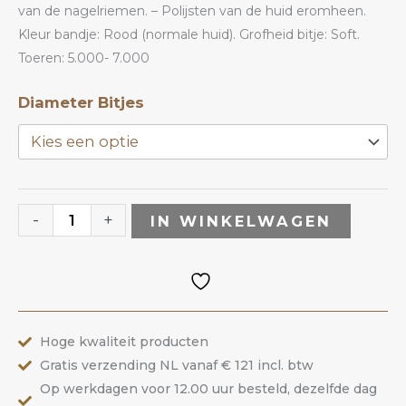
van de nagelriemen. – Polijsten van de huid eromheen.
Kleur bandje: Rood (normale huid). Grofheid bitje: Soft.
Toeren: 5.000- 7.000
Diamant
Diameter Bitjes
Bitje
DGR
|
ANOLE
-
+
IN WINKELWAGEN
aantal
Hoge kwaliteit producten
Gratis verzending NL vanaf € 121 incl. btw
Op werkdagen voor 12.00 uur besteld, dezelfde dag