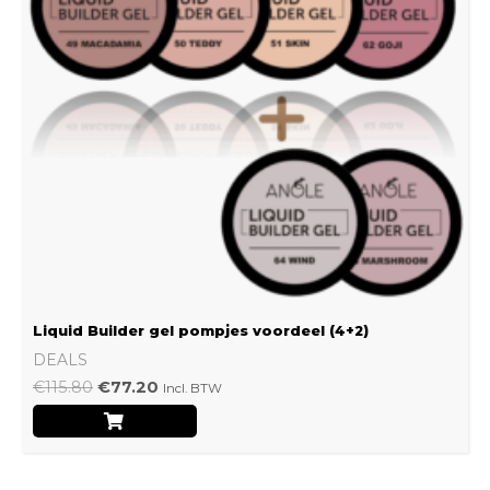
Liquid Builder gel pompjes voordeel (4+2)
DEALS
€
115.80
€
77.20
Incl. BTW