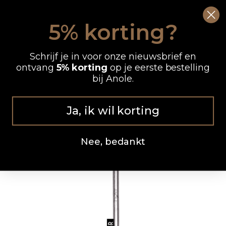
Ga
0
Wink
naar
5% korting?
de
OP WERKDAGEN VOOR 12.00 UUR BESTELD, DEZELFDE DAG VERZONDEN
inhoud
Schrijf je in voor onze nieuwsbrief en
ontvang
5% korting
op je eerste bestelling
bij Anole.
Ja, ik wil korting
Nee, bedankt