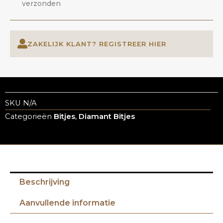
verzonden
ZAKELIJK KLANT? REGISTREER HIER
SKU
N/A
Categorieën
Bitjes
,
Diamant Bitjes
Beschrijving
Aanvullende informatie