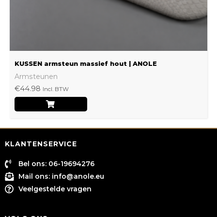
op
de
productpagina
KUSSEN armsteun massief hout | ANOLE
Armsteunen
€
44.98
Incl. BTW
KLANTENSERVICE
Bel ons: 06-19694276
Mail ons:
info@anole.eu
Veelgestelde vragen