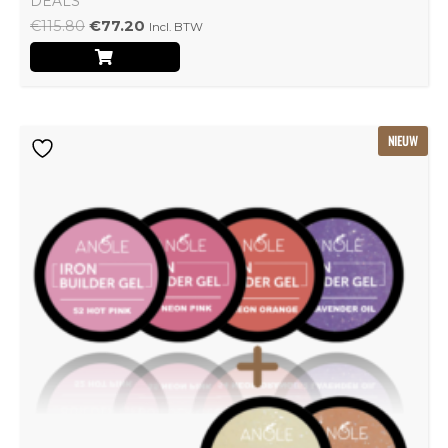
DEALS
€
115.80
€
77.20
Incl. BTW
Oorspronkelijke
Huidige
NIEUW
prijs
prijs
was:
is:
€239.22.
€159.48.