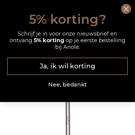
Ga
0
Wink
naar
5% korting?
de
OP WERKDAGEN VOOR 12.00 UUR BESTELD, DEZELFDE DAG VERZONDEN
inhoud
Schrijf je in voor onze nieuwsbrief en
ontvang
5% korting
op je eerste bestelling
bij Anole.
Ja, ik wil korting
Nee, bedankt