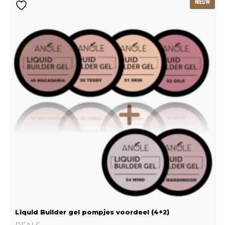
NIEUW
prijs
prijs
was:
is:
€115.80.
€77.20.
Liquid Builder gel pompjes voordeel (4+2)