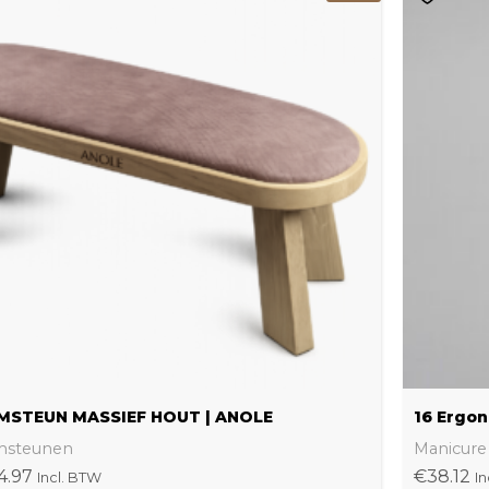
product
heeft
meerdere
variaties.
Deze
optie
kan
gekozen
worden
op
de
productpagina
MSTEUN MASSIEF HOUT | ANOLE
16 Ergon
msteunen
Manicure
4.97
€
38.12
Incl. BTW
In