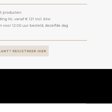
it producten
ding NL vanaf € 121 incl. btw
voor 12.00 uur besteld, dezelfde dag
LANT? REGISTREER HIER