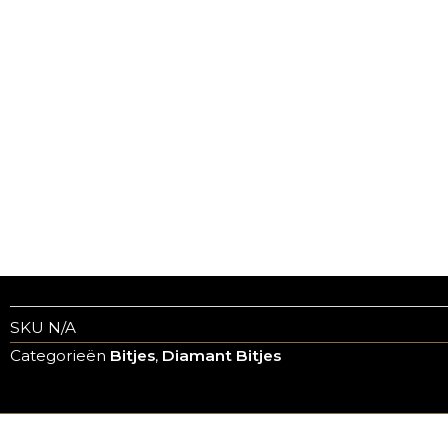
SKU
N/A
Categorieën
Bitjes
,
Diamant Bitjes