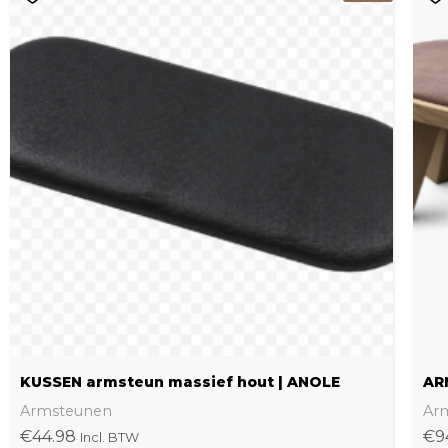
product
heeft
meerdere
variaties.
Deze
optie
kan
gekozen
worden
op
de
productpagina
KUSSEN armsteun massief hout | ANOLE
AR
Armsteunen
Ar
€
44.98
€
9
Incl. BTW