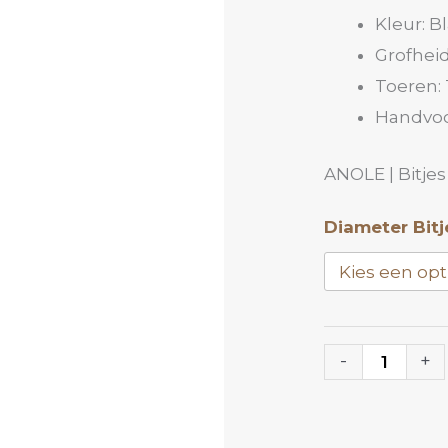
Kleur: B
Grofhei
Toeren: 
Handvoo
ANOLE | Bitjes
Diamant
Diameter Bitj
Bitje
DDB
|
ANOLE
-
+
aantal