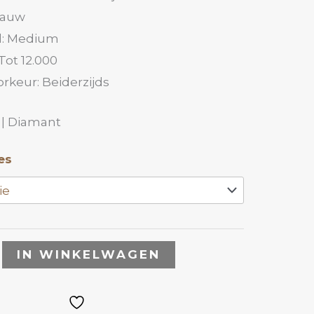
lauw
d: Medium
Tot 12.000
rkeur: Beiderzijds
 | Diamant
es
IN WINKELWAGEN