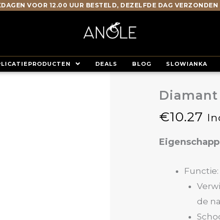
DAGEN VOOR 12.00 UUR BESTELD, DEZELFDE DAG VERZONDEN
PLICATIEPRODUCTEN
DEALS
BLOG
SLOWIANKA
Diamant 
€
10.27
In
Eigenschap
Functie:
Verw
de n
Scho