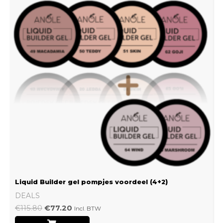
Liquid Builder gel pompjes voordeel (4+2)
DEALS
€
115.80
€
77.20
Incl. BTW