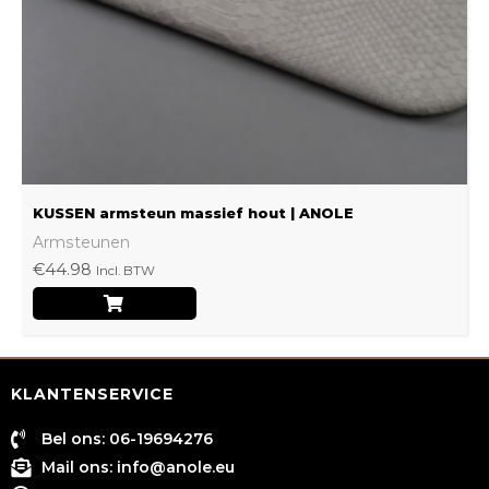
gekozen
worden
op
de
productpagina
KUSSEN armsteun massief hout | ANOLE
Armsteunen
€
44.98
Incl. BTW
KLANTENSERVICE
Bel ons: 06-19694276
Mail ons:
info@anole.eu