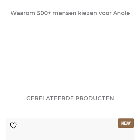
Waarom 500+ mensen kiezen voor Anole
GERELATEERDE PRODUCTEN
Oorspronkelijke
Huidige
NIEUW
prijs
prijs
was:
is:
€115.80.
€77.20.