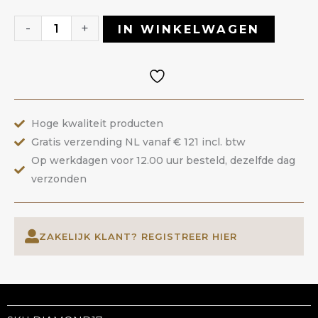
Gel
17
-
+
IN WINKELWAGEN
Bright
Rose
|
ANOLE
Hoge kwaliteit producten
aantal
Gratis verzending NL vanaf € 121 incl. btw
Op werkdagen voor 12.00 uur besteld, dezelfde dag
verzonden
ZAKELIJK KLANT? REGISTREER HIER