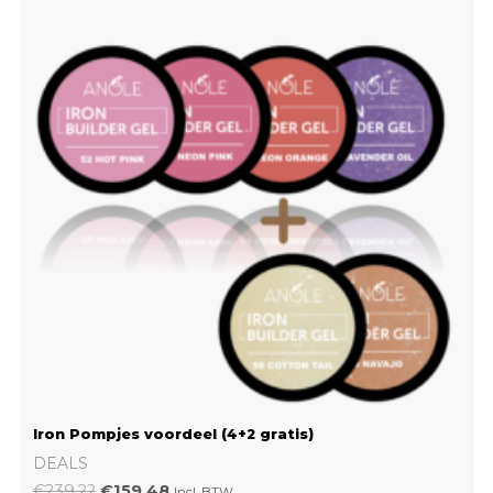
was:
is:
€239.22.
€159.48.
Iron Pompjes voordeel (4+2 gratis)
DEALS
€
239.22
€
159.48
Incl. BTW