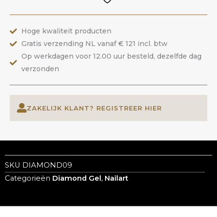
|
ANOLE
Hoge kwaliteit producten
aantal
Gratis verzending NL vanaf € 121 incl. btw
Op werkdagen voor 12.00 uur besteld, dezelfde dag
verzonden
ZAKELIJK KLANT? REGISTREER HIER
SKU
DIAMOND09
Categorieën
Diamond Gel
,
Nailart