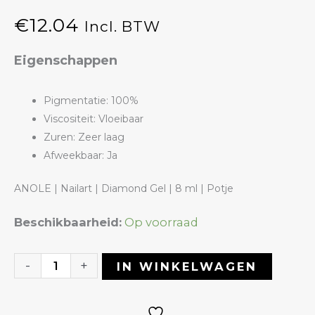
€
12.04
Incl. BTW
Eigenschappen
Pigmentatie: 100%
Viscositeit: Vloeibaar
Zuren: Zeer laag
Afweekbaar: Ja
ANOLE | Nailart | Diamond Gel | 8 ml | Potje
Diamond
Beschikbaarheid:
Op voorraad
Gel
09
-
+
IN WINKELWAGEN
Royal
Blue