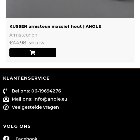
productpagina
KUSSEN armsteun massief hout | ANOLE
Armsteunen
€
44.98
Incl. BTW
KLANTENSERVICE
Bel ons: 06-19694276
Mail ons:
info@anole.eu
Veelgestelde vragen
VOLG ONS
Facebook