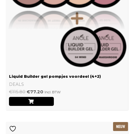
Liquid Builder gel pompjes voordeel (4+2)
DEALS
€
115.80
€
77.20
Incl. BTW
Oorspronkelijke
Huidige
NIEUW
prijs
prijs