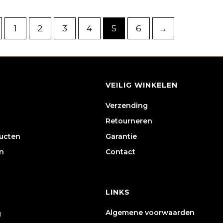
1
2
3
4
5
6
→
VEILIG WINKELEN
Verzending
Retourneren
ducten
Garantie
n
Contact
LINKS
Algemene voorwaarden
g