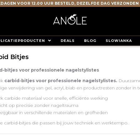
DAGEN VOOR 12.00 UUR BESTELD, DEZELFDE DAG VERZONDEN
PLICATIEPRODUCTEN
DEALS
BLOG
SLOWIANKA
id Bitjes
d-bitjes voor professionele nagelstylistes
ek
carbid-bitjes voor professionele nagelstylistes.
Duurzame e
ge verwijdering van gel, acryl, biab en productresten zonder in 
k carbide materiaal voor snelle, efficiënte werking
icht op precisie zonder nageltrauma
krijgbaar in verschillende materialen en grofheden
de carbid-bitjes die passen bij jouw techniek en werktempo.