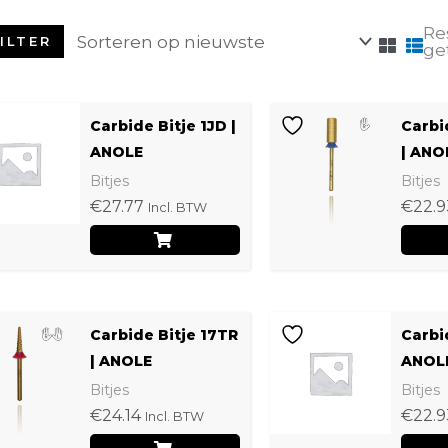
Re
ILTER
ge
Carbide Bitje 1JD |
Carbi
ANOLE
| ANO
Bitjes
Bitjes
€
27.77
€
22.9
Incl. BTW
Carbide Bitje 17TR
Carbi
| ANOLE
ANOL
Bitjes
Bitjes
€
24.14
€
22.9
Incl. BTW