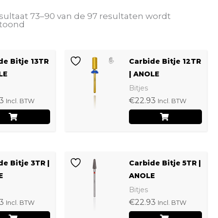
sultaat 73–90 van de 97 resultaten wordt
toond
de Bitje 13TR
Carbide Bitje 12TR
LE
| ANOLE
Bitjes
3
€
22.93
Incl. BTW
Incl. BTW
de Bitje 3TR |
Carbide Bitje 5TR |
E
ANOLE
Bitjes
3
€
22.93
Incl. BTW
Incl. BTW