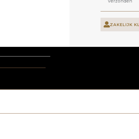
verzonden
ZAKELIJK K