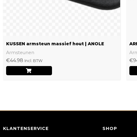
worden
op
de
productpagina
KUSSEN armsteun massief hout | ANOLE
AR
Armsteunen
Ar
€
44.98
€
9
Incl. BTW
KLANTENSERVICE
SHOP