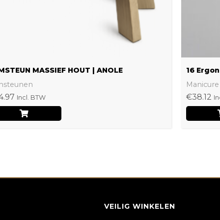
worden
op
de
productpagina
MSTEUN MASSIEF HOUT | ANOLE
16 Ergon
msteunen
Manicure
4.97
€
38.12
Incl. BTW
In
VEILIG WINKELEN