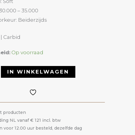
: Soft
30.000 – 35.000
rkeur: Beiderzijds
 | Carbid
eid:
Op voorraad
IN WINKELWAGEN
it producten
ding NL vanaf € 121 incl. btw
voor 12.00 uur besteld, dezelfde dag