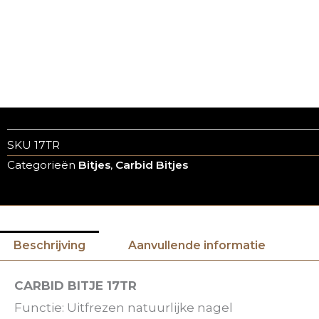
SKU
17TR
Categorieën
Bitjes
,
Carbid Bitjes
Beschrijving
Aanvullende informatie
CARBID BITJE 17TR
Functie: Uitfrezen natuurlijke nagel