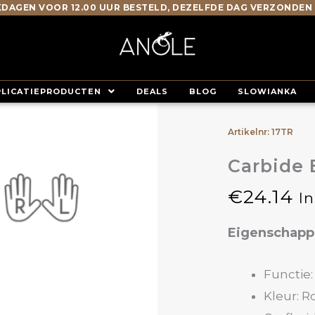
DAGEN VOOR 12.00 UUR BESTELD, DEZELFDE DAG VERZONDEN
PLICATIEPRODUCTEN
DEALS
BLOG
SLOWIANKA
Artikelnr: 17TR
Carbide 
€
24.14
I
Eigenschap
Functie:
Kleur: R