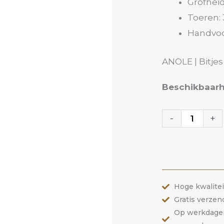
Grofheid
Toeren: 
Handvoo
ANOLE | Bitjes
Carbide
Beschikbaarh
Bitje
17TR
-
+
|
ANOLE
aantal
Hoge kwalite
Gratis verzen
Op werkdagen 