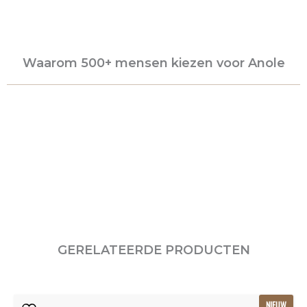
Waarom 500+ mensen kiezen voor Anole
GERELATEERDE PRODUCTEN
Oorspronkelijke
Huidige
NIEUW