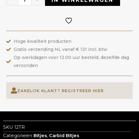
IN WINKELWAGEN
|
ANOLE
aantal
Hoge kwaliteit producten
Gratis verzending NL vanaf € 121 incl. btw
Op werkdagen voor 12.00 uur besteld, dezelfde dag
verzonden
ZAKELIJK KLANT? REGISTREER HIER
SKU
12TR
Categorieën
Bitjes
,
Carbid Bitjes