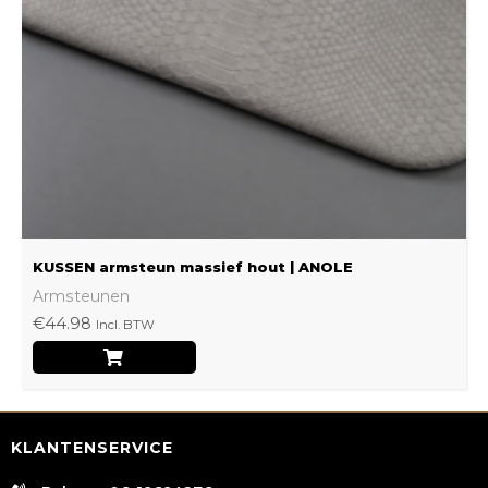
optie
kan
gekozen
worden
op
de
productpagina
KUSSEN armsteun massief hout | ANOLE
Armsteunen
€
44.98
Incl. BTW
KLANTENSERVICE