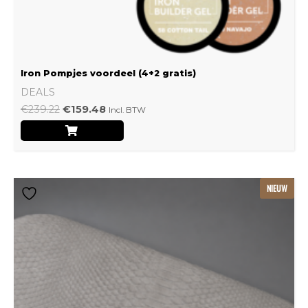
Iron Pompjes voordeel (4+2 gratis)
DEALS
€
239.22
€
159.48
Incl. BTW
Dit
NIEUW
product
heeft
meerdere
variaties.
Deze