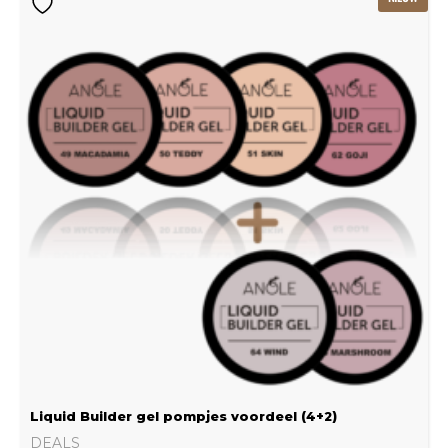
prijs
prijs
was:
is:
€115.80.
€77.20.
Liquid Builder gel pompjes voordeel (4+2)
DEALS