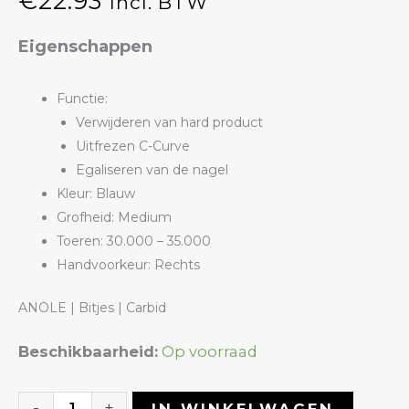
€
22.93
Incl. BTW
Eigenschappen
Functie:
Verwijderen van hard product
Uitfrezen C-Curve
Egaliseren van de nagel
Kleur: Blauw
Grofheid: Medium
Toeren: 30.000 – 35.000
Handvoorkeur: Rechts
ANOLE | Bitjes | Carbid
Carbide
Beschikbaarheid:
Op voorraad
Bitje
12TR
-
+