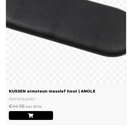
variaties.
Deze
optie
kan
gekozen
worden
op
de
productpagina
KUSSEN armsteun massief hout | ANOLE
Armsteunen
€
44.98
Incl. BTW