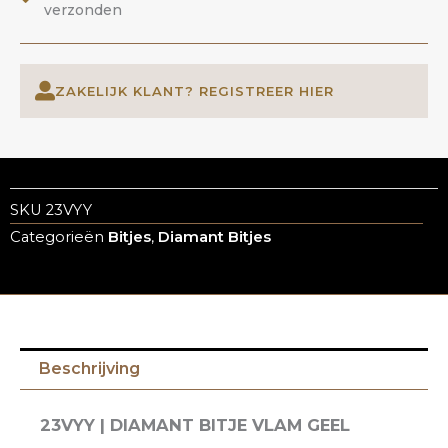
verzonden
ZAKELIJK KLANT? REGISTREER HIER
SKU
23VYY
Categorieën
Bitjes
,
Diamant Bitjes
Beschrijving
23VYY | DIAMANT BITJE VLAM GEEL