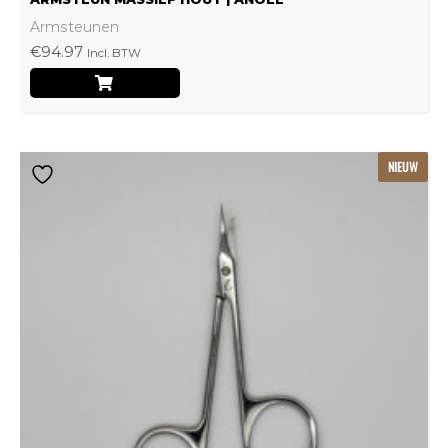
Armsteunen
€
94.97
Incl. BTW
NIEUW