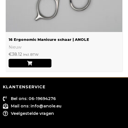
16 Ergonomic Manicure schaar | ANOLE
Nieuw
€
38.12
Incl. BTW
KLANTENSERVICE
Bel ons: 06-19694276
Mail ons:
info@anole.eu
Veelgestelde vragen