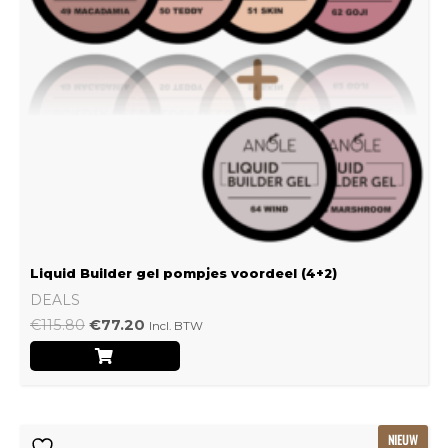
Liquid Builder gel pompjes voordeel (4+2)
DEALS
€
115.80
€
77.20
Incl. BTW
Oorspronkelijke
Huidige
NIEUW