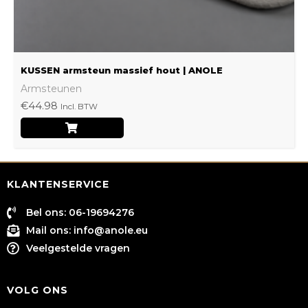
de
productpagina
KUSSEN armsteun massief hout | ANOLE
Armsteunen
€
44.98
Incl. BTW
KLANTENSERVICE
Bel ons: 06-19694276
Mail ons:
info@anole.eu
Veelgestelde vragen
VOLG ONS