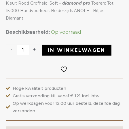
Kleur: Rood Grofheid: Soft –
diamond pro
Toeren: Tot
15.000 Handvoorkeur: Beiderzijds ANOLE | Bitjes |
Diamant
Diamant
Beschikbaarheid:
Op voorraad
Bitje
23DRR
-
+
IN WINKELWAGEN
|
ANOLE
aantal
Hoge kwaliteit producten
Gratis verzending NL vanaf € 121 incl. btw
Op werkdagen voor 12.00 uur besteld, dezelfde dag
verzonden