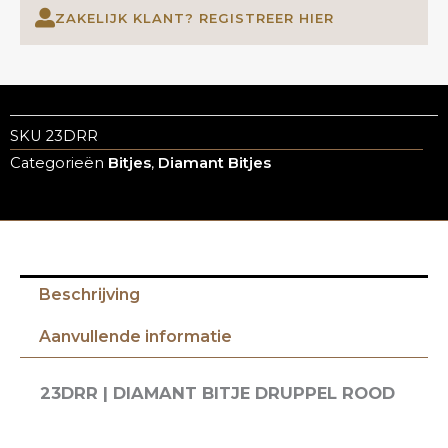
ZAKELIJK KLANT? REGISTREER HIER
SKU
23DRR
Categorieën
Bitjes
,
Diamant Bitjes
Beschrijving
Aanvullende informatie
23DRR | DIAMANT BITJE DRUPPEL ROOD