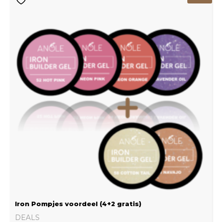
prijs
prijs
was:
is:
€239.22.
€159.48.
Iron Pompjes voordeel (4+2 gratis)
DEALS