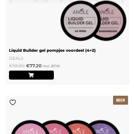
Liquid Builder gel pompjes voordeel (4+2)
DEALS
€
115.80
€
77.20
Incl. BTW
Oorspronkelijke
Huidige
NIEUW
prijs
prijs
was:
is:
€239.22.
€159.48.