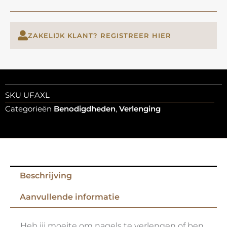
ZAKELIJK KLANT? REGISTREER HIER
SKU
UFAXL
Categorieën
Benodigdheden
,
Verlenging
Beschrijving
Aanvullende informatie
Heb jij moeite om nagels te verlengen of ben