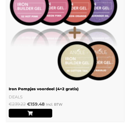
Iron Pompjes voordeel (4+2 gratis)
DEALS
€
239.22
€
159.48
Incl. BTW