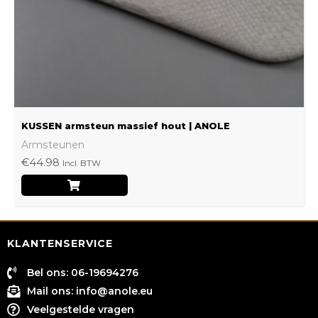
worden
op
de
productpagina
KUSSEN armsteun massief hout | ANOLE
Armsteunen
€
44.98
Incl. BTW
KLANTENSERVICE
Bel ons: 06-19694276
Mail ons:
info@anole.eu
Veelgestelde vragen