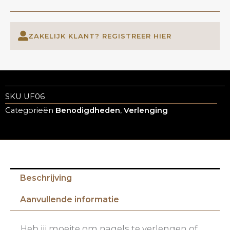
ZAKELIJK KLANT? REGISTREER HIER
SKU
UF06
Categorieën
Benodigdheden
,
Verlenging
Beschrijving
Aanvullende informatie
Heb jij moeite om nagels te verlengen of