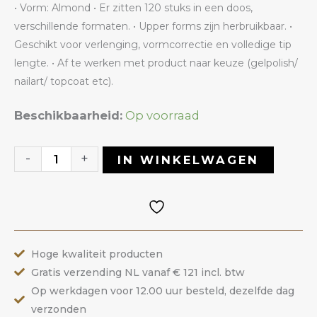
• Vorm: Almond • Er zitten 120 stuks in een doos,
verschillende formaten. • Upper forms zijn herbruikbaar. •
Geschikt voor verlenging, vormcorrectie en volledige tip
lengte. • Af te werken met product naar keuze (gelpolish/
nailart/ topcoat etc).
Upper
Beschikbaarheid:
Op voorraad
Forms
06
-
+
IN WINKELWAGEN
Almond
|
ANOLE
aantal
Hoge kwaliteit producten
Gratis verzending NL vanaf € 121 incl. btw
Op werkdagen voor 12.00 uur besteld, dezelfde dag
verzonden