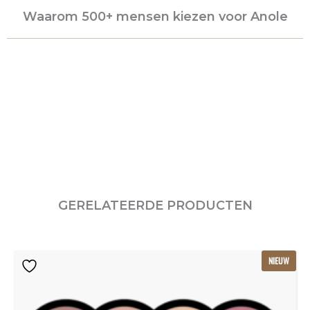
Waarom 500+ mensen kiezen voor Anole
GERELATEERDE PRODUCTEN
Oorspronkelijke
Huidige
NIEUW
prijs
prijs
was:
is:
€115.80.
€77.20.