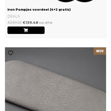
Iron Pompjes voordeel (4+2 gratis)
DEALS
€
239.22
€
159.48
Incl. BTW
Dit
NIEUW
product
heeft
meerdere
variaties.
Deze
optie
kan
gekozen