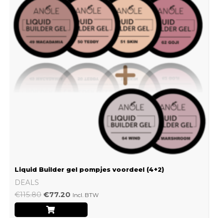
Liquid Builder gel pompjes voordeel (4+2)
DEALS
€
115.80
€
77.20
Incl. BTW