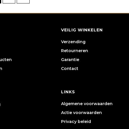
worden
op
de
VEILIG WINKELEN
productpagina
Verzending
Retourneren
ducten
Garantie
n
Contact
LINKS
Algemene voorwaarden
g
Actie voorwaarden
Privacy beleid