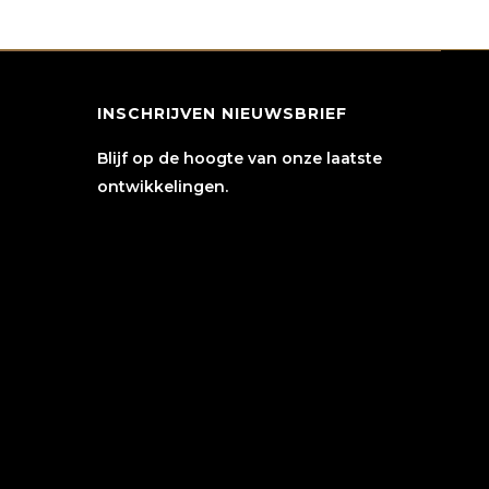
worden
wor
op
op
de
de
INSCHRIJVEN NIEUWSBRIEF
productpagina
pro
Blijf op de hoogte van onze laatste
ontwikkelingen.