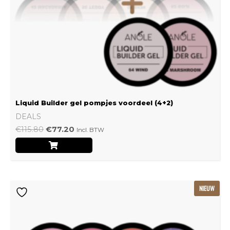
Liquid Builder gel pompjes voordeel (4+2)
DEALS
€
115.80
€
77.20
Incl. BTW
Oorspronkelijke
Huidige
NIEUW
prijs
prijs
was:
is:
€239.22.
€159.48.