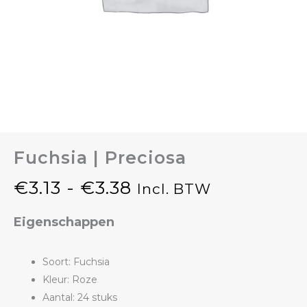
Fuchsia | Preciosa
€
3.13
-
€
3.38
Incl. BTW
Prijsklasse:
Eigenschappen
€3.13
tot
Soort: Fuchsia
Kleur: Roze
€3.38
Aantal: 24 stuks