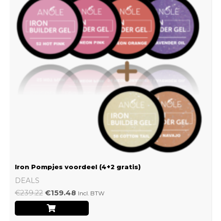
Iron Pompjes voordeel (4+2 gratis)
DEALS
€
239.22
€
159.48
Incl. BTW