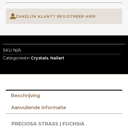
ZAKELIJK KLANT? REGISTREER HIER
SKU
N/A
Categorieën
Crystals
,
Nailart
Beschrijving
Aanvullende informatie
PRECIOSA STRASS | FUCHSIA