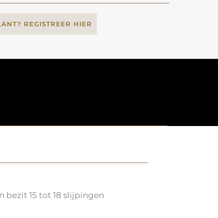
LANT? REGISTREER HIER
ezit 15 tot 18 slijpingen