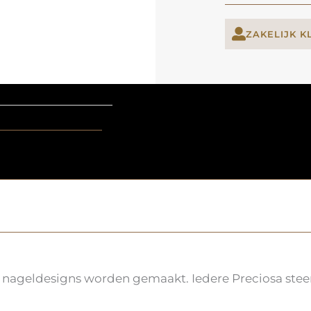
ZAKELIJK K
nageldesigns worden gemaakt. Iedere Preciosa steen b