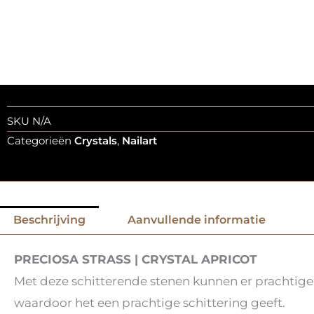
SKU
N/A
Categorieën
Crystals
,
Nailart
Beschrijving
Aanvullende informatie
PRECIOSA STRASS | CRYSTAL APRICOT
Met deze schitterende stenen kunnen er prachtige 
waardoor het een prachtige schittering geeft.