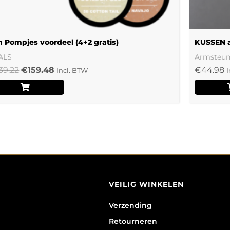
n Pompjes voordeel (4+2 gratis)
KUSSEN a
ALS
Armsteu
39.22
€
159.48
€
44.98
Incl. BTW
I
VEILIG WINKELEN
Verzending
Retourneren