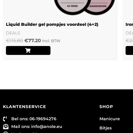
Liquid Builder gel pompjes voordeel (4+2)
Iro
DEALS
DE
€
115.80
€
77.20
€
2
Incl. BTW
KLANTENSERVICE
SHOP
Bel ons: 06-19694276
Manicure
Mail ons:
info@anole.eu
Bitjes