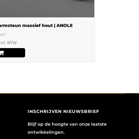
de
productpagina
rmsteun massief hout | ANOLE
nen
ncl. BTW
INSCHRIJVEN NIEUWSBRIEF
Blijf op de hoogte van onze laatste
ontwikkelingen.