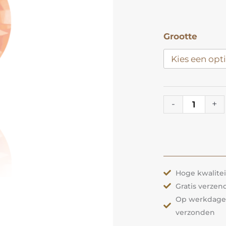
Crystal
Grootte
Apricot
|
Preciosa
aantal
-
+
Hoge kwalite
Gratis verzend
Op werkdagen 
verzonden