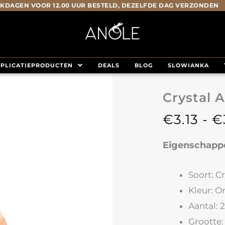
KDAGEN VOOR 12.00 UUR BESTELD, DEZELFDE DAG VERZONDEN
PLICATIEPRODUCTEN
DEALS
BLOG
SLOWIANKA
Crystal A
€
3.13
-
€
Eigenschapp
Soort: C
Kleur: O
Aantal: 
Grootte: