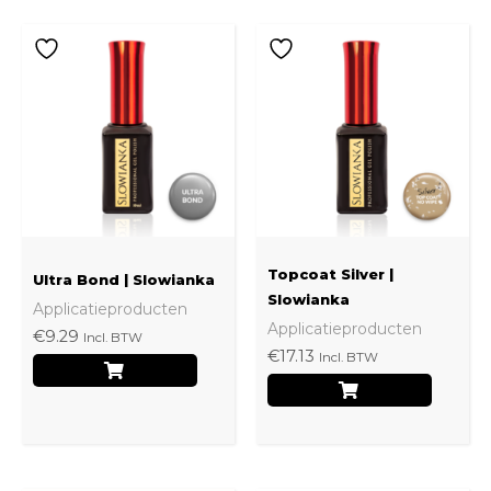
Topcoat Silver |
Ultra Bond | Slowianka
Slowianka
Applicatieproducten
Applicatieproducten
€
9.29
Incl. BTW
€
17.13
Incl. BTW