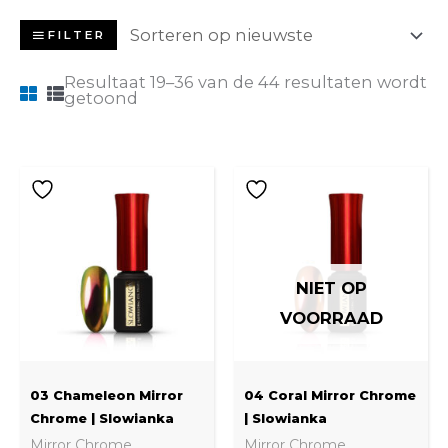
FILTER
Resultaat 19–36 van de 44 resultaten wordt
getoond
NIET OP
VOORRAAD
03 Chameleon Mirror
04 Coral Mirror Chrome
Chrome | Slowianka
| Slowianka
Mirror Chrome
Mirror Chrome