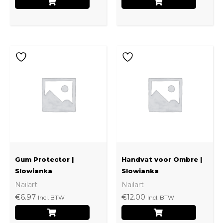
Gum Protector |
Handvat voor Ombre |
Slowianka
Slowianka
Nailart
Nailart
€
6.97
€
12.00
Incl. BTW
Incl. BTW