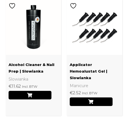
Alcohol Cleaner & Nail
Applicator
Prep | Slowianka
Hemoalustat Gel |
Slowianka
Slowianka
Manicure
€
11.62
Incl. BTW
€
2.52
Incl. BTW