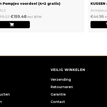
n Pompjes voordeel (4+2 gratis)
KUSSEN 
ALS
Armsteu
39.22
€
159.48
€
44.98
Incl. BTW
I
VEILIG WINKELEN
Verzending
Retourneren
ducten
Garantie
n
Contact