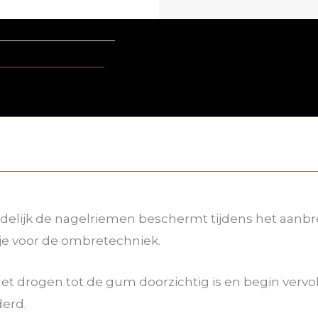
elijk de nagelriemen beschermt tijdens het aanbre
sje voor de ombretechniek.
het drogen tot de gum doorzichtig is en begin verv
erd.