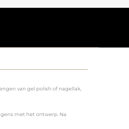
ngen van gel polish of nagellak,
olgens met het ontwerp. Na