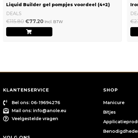
Liquid Builder gel pompjes voordeel (4+2)
Iro
DEALS
DE
€
115.80
€
77.20
€
2
Incl. BTW
KLANTENSERVICE
SHOP
Bel ons: 06-19694276
Manicure
Mail ons:
info@anole.eu
Bitjes
Veelgestelde vragen
Applicatiepro
Benodigdhede
VOLG ONS