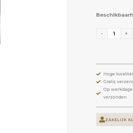
Gum
Beschikbaarh
Protector
|
-
+
Slowianka
aantal
Hoge kwalite
Gratis verzen
Op werkdagen 
verzonden
ZAKELIJK K