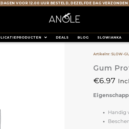
DAGEN VOOR 12.00 UUR BESTELD, DEZELFDE DAG VERZONDEN
PLICATIEPRODUCTEN
DEALS
BLOG
SLOWIANKA
Artikelnr: SLOW-G
Gum Prot
€
6.97
Inc
Eigenschap
Handig v
Bescher