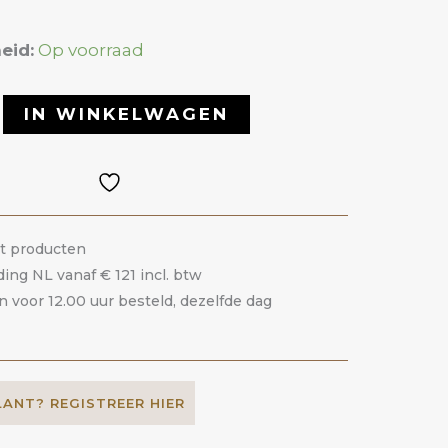
eid:
Op voorraad
IN WINKELWAGEN
it producten
ding NL vanaf € 121 incl. btw
voor 12.00 uur besteld, dezelfde dag
LANT? REGISTREER HIER