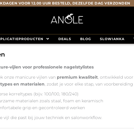
KDAGEN VOOR 12.00 UUR BESTELD, DEZELFDE DAG VERZONDEN
PLICATIEPRODUCTEN
DEALS
BLOG
SLOWIANKA
en
ure-vijlen voor professionele nagelstylistes
k onze manicure vijlen van
premium kwaliteit
, ontwikkeld voo
ltypes en materialen
, zodat je voor elke stap, van voorbereiding t
rse korreltypes (bijv. 100/100, 180/240)
rzame materialen zoals staal, foam en keramisch
fortabele grip en gecontroleerd werken
e vijl die past bij jouw techniek en salonworkflow.