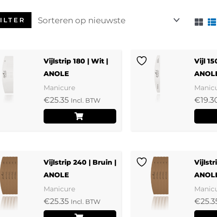
ILTER
Vijlstrip 180 | Wit |
Vijl 15
ANOLE
ANOL
Manicure
Manic
€
25.35
€
19.3
Incl. BTW
Vijlstrip 240 | Bruin |
Vijlstr
ANOLE
ANOL
Manicure
Manic
€
25.35
€
25.3
Incl. BTW