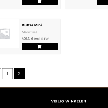
productpagina
Buffer Mini
Manicure
€
9.08
Incl. BTW
1
2
VEILIG WINKELEN