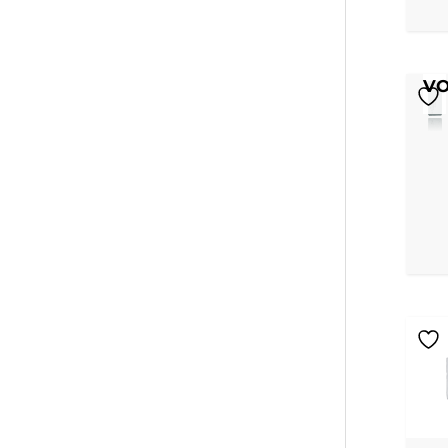
NI
O
V