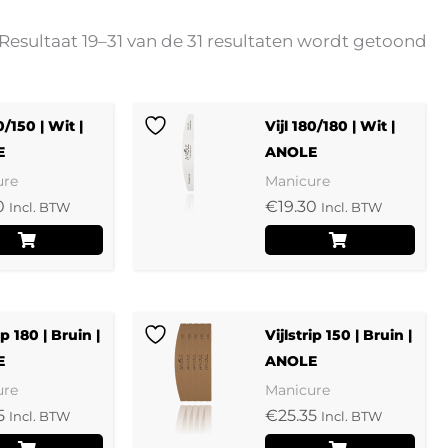
Resultaat 19–31 van de 31 resultaten wordt getoond
0/150 | Wit |
Vijl 180/180 | Wit |
E
ANOLE
ure
Manicure
0
€
19.30
Incl. BTW
Incl. BTW
ip 180 | Bruin |
Vijlstrip 150 | Bruin |
E
ANOLE
ure
Manicure
5
€
25.35
Incl. BTW
Incl. BTW