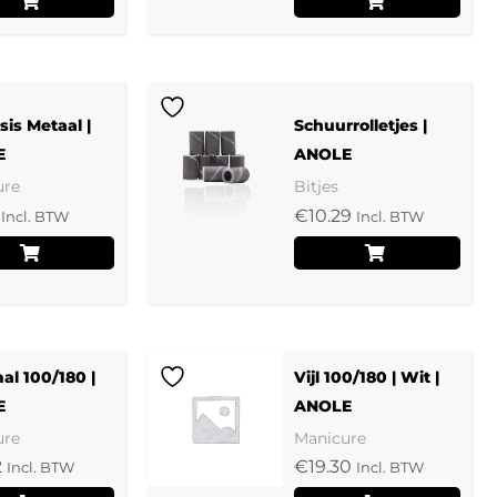
asis Metaal |
Schuurrolletjes |
E
ANOLE
ure
Bitjes
€
10.29
Incl. BTW
Incl. BTW
mal 100/180 |
Vijl 100/180 | Wit |
E
ANOLE
ure
Manicure
2
€
19.30
Incl. BTW
Incl. BTW