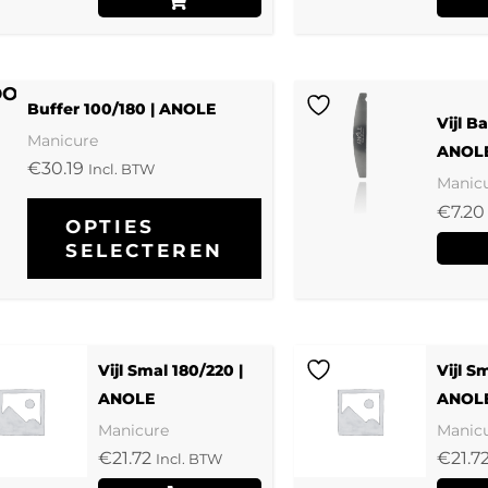
ET
P
OORRAAD
Dit
Buffer 100/180 | ANOLE
Vijl B
product
Manicure
ANOL
heeft
€
30.19
Incl. BTW
Manic
meerdere
€
7.20
OPTIES
variaties.
SELECTEREN
Deze
optie
kan
gekozen
Vijl Smal 180/220 |
Vijl S
ANOLE
ANOL
worden
Manicure
Manic
op
€
21.72
€
21.7
Incl. BTW
de