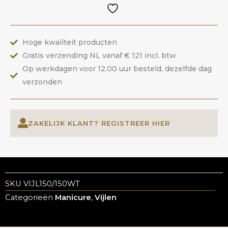
|
ANOLE
aantal
Hoge kwaliteit producten
Gratis verzending NL vanaf € 121 incl. btw
Op werkdagen voor 12.00 uur besteld, dezelfde dag
verzonden
ZAKELIJK KLANT? REGISTREER HIER
SKU
VIJL150/150WT
Categorieën
Manicure
,
Vijlen