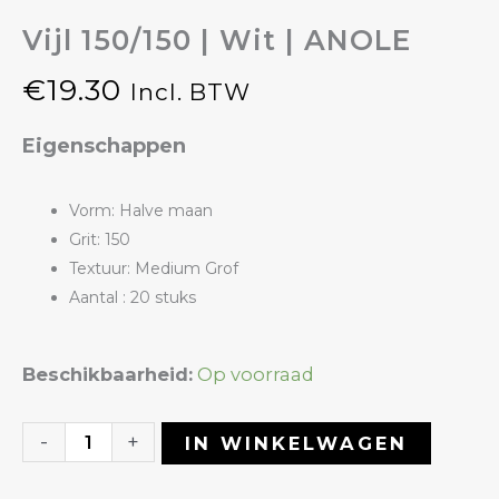
Vijl 150/150 | Wit | ANOLE
€
19.30
Incl. BTW
Eigenschappen
Vorm: Halve maan
Grit: 150
Textuur: Medium Grof
Aantal : 20 stuks
Vijl
Beschikbaarheid:
Op voorraad
150/150
|
-
+
IN WINKELWAGEN
Wit