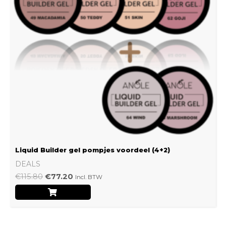
Liquid Builder gel pompjes voordeel (4+2)
DEALS
€
115.80
€
77.20
Incl. BTW