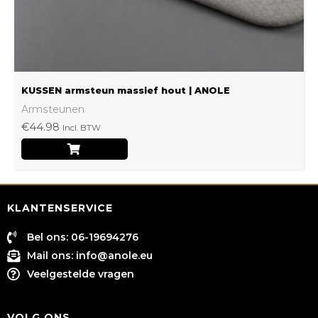
op
de
productpagina
KUSSEN armsteun massief hout | ANOLE
Armsteunen
€
44.98
Incl. BTW
KLANTENSERVICE
Bel ons: 06-19694276
Mail ons:
info@anole.eu
Veelgestelde vragen
VOLG ONS