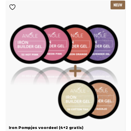
Oorspronkelijke
Huidige
NIEUW
prijs
prijs
was:
is:
€239.22.
€159.48.
Iron Pompjes voordeel (4+2 gratis)