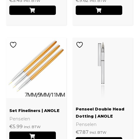
€
5.45
€
9.62
Incl. BTW
Incl. BTW
Penseel Double Head
Set Fineliners | ANOLE
Dotting | ANOLE
Penselen
Penselen
€
5.99
Incl. BTW
€
7.87
Incl. BTW