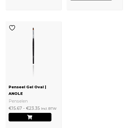
Prijsklasse:
Dit
€15.67
product
tot
€23.35
heeft
meerdere
variaties.
Deze
optie
kan
Penseel Gel Oval |
gekozen
ANOLE
Penselen
worden
€
15.67
-
€
23.35
Incl. BTW
op
de