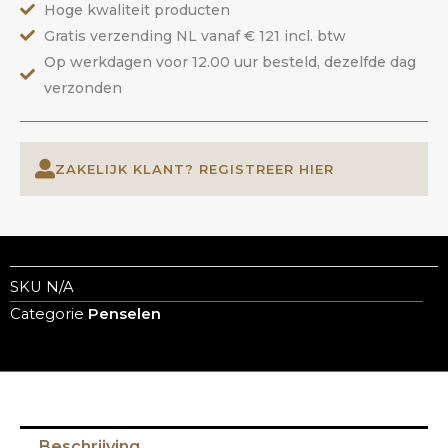
Hoge kwaliteit producten
Gratis verzending NL vanaf € 121 incl. btw
Op werkdagen voor 12.00 uur besteld, dezelfde dag
verzonden
ZAKELIJK KLANT? REGISTREER HIER
SKU
N/A
Categorie
Penselen
Beschrijving