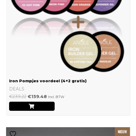
Iron Pompjes voordeel (4+2 gratis)
DEALS
€
239.22
€
159.48
Incl. BTW
Dit
NIEUW