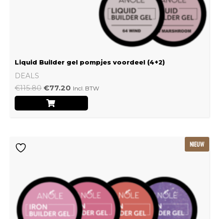
Liquid Builder gel pompjes voordeel (4+2)
DEALS
€
115.80
€
77.20
Incl. BTW
Oorspronkelijke
Huidige
NIEUW
prijs
prijs
was:
is:
€239.22.
€159.48.