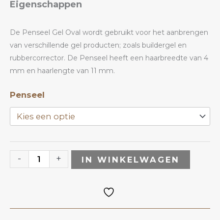
Eigenschappen
€15.67
tot
De Penseel Gel Oval wordt gebruikt voor het aanbrengen
van verschillende gel producten; zoals buildergel en
€23.35
rubbercorrector. De Penseel heeft een haarbreedte van 4
mm en haarlengte van 11 mm.
Penseel
Penseel
Gel
Oval
|
ANOLE
-
+
IN WINKELWAGEN
aantal