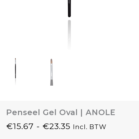
Penseel Gel Oval | ANOLE
€
15.67
-
€
23.35
Incl. BTW
Prijsklasse: