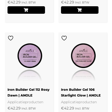
€
42.29
€
42.29
Incl. BTW
Incl. BTW
Iron Builder Gel 112 Rosy
Iron Builder Gel 106
Dawn | ANOLE
Starlight Glow | ANOLE
Applicatieproducten
Applicatieproducten
€
42.29
€
42.29
Incl. BTW
Incl. BTW