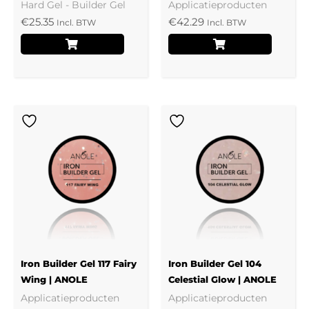
Hard Gel - Builder Gel
Applicatieproducten
€
25.35
€
42.29
Incl. BTW
Incl. BTW
Iron Builder Gel 117 Fairy
Iron Builder Gel 104
Wing | ANOLE
Celestial Glow | ANOLE
Applicatieproducten
Applicatieproducten