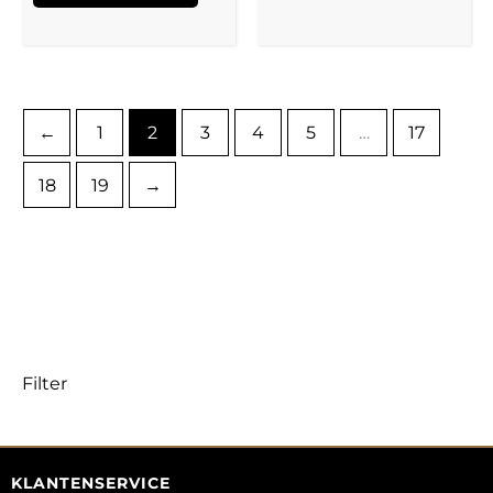
←
1
2
3
4
5
…
17
18
19
→
Filter
KLANTENSERVICE