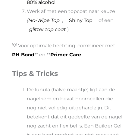
80% alcohol
Werk af met een topcoat naar keuze
(
No-Wipe Top
_, _
_Shiny Top _
_of een
_
glitter top coat
)
💡 Voor optimale hechting: combineer met
PH Bond
** en **
Primer Care
.
Tips & Tricks
De lunula (halve maantje) ligt aan de
nagelriem en bevat hoorncellen die
nog niet volledig uitgehard zijn. Dit
betekent dat dit gedeelte van de nagel
nog zacht en flexibel is. Een Builder Gel
is een hard product dat niet meeveert