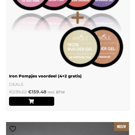
Iron Pompjes voordeel (4+2 gratis)
DEALS
€
239.22
€
159.48
Incl. BTW
Dit
NIEUW