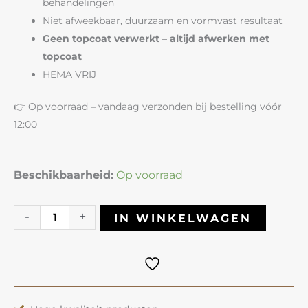
behandelingen
Niet afweekbaar, duurzaam en vormvast resultaat
Geen topcoat verwerkt – altijd afwerken met
topcoat
HEMA VRIJ
👉 Op voorraad – vandaag verzonden bij bestelling vóór
12:00
Liquid
Beschikbaarheid:
Op voorraad
Builder
Gel
-
+
IN WINKELWAGEN
97
Orchid
Bouquet
|