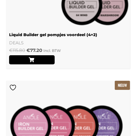
Liquid Builder gel pompjes voordeel (4+2)
DEALS
€
115.80
€
77.20
Incl. BTW
Oorspronkelijke
Huidige
NIEUW
prijs
prijs
was:
is:
€239.22.
€159.48.