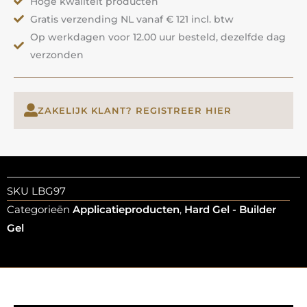
Hoge kwaliteit producten
ANOLE
Gratis verzending NL vanaf € 121 incl. btw
aantal
Op werkdagen voor 12.00 uur besteld, dezelfde dag
verzonden
ZAKELIJK KLANT? REGISTREER HIER
SKU
LBG97
Categorieën
Applicatieproducten
,
Hard Gel - Builder
Gel