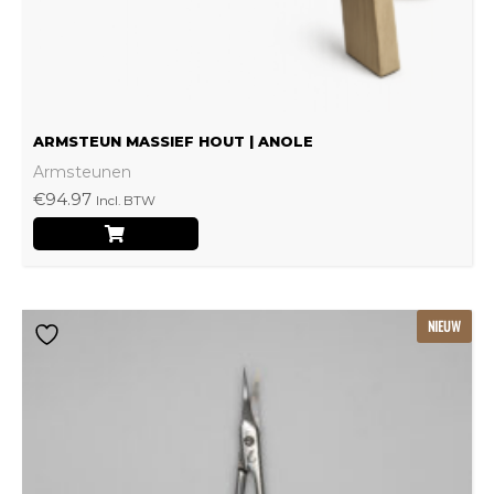
op
de
productpagina
ARMSTEUN MASSIEF HOUT | ANOLE
Armsteunen
€
94.97
Incl. BTW
NIEUW