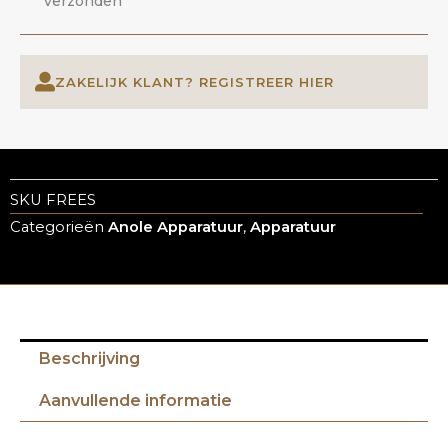
verzonden
ZAKELIJK KLANT? REGISTREER HIER
SKU
FREES
Categorieën
Anole Apparatuur
,
Apparatuur
Beschrijving
Aanvullende informatie