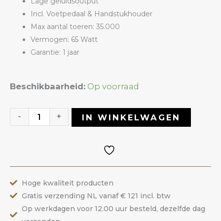
Lage geluidsoutput
Incl. Voetpedaal & Handstukhouder
Max aantal toeren: 35.000
Vermogen: 65 Watt
Garantie: 1 jaar
Frees
Beschikbaarheid:
Op voorraad
Master
1505
-
+
IN WINKELWAGEN
|
ANOLE
aantal
Hoge kwaliteit producten
Gratis verzending NL vanaf € 121 incl. btw
Op werkdagen voor 12.00 uur besteld, dezelfde dag