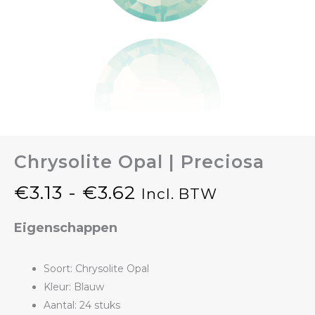
Chrysolite Opal | Preciosa
€
3.13
-
€
3.62
Incl. BTW
Prijsklasse:
Eigenschappen
€3.13
tot
Soort: Chrysolite Opal
Kleur: Blauw
€3.62
Aantal: 24 stuks