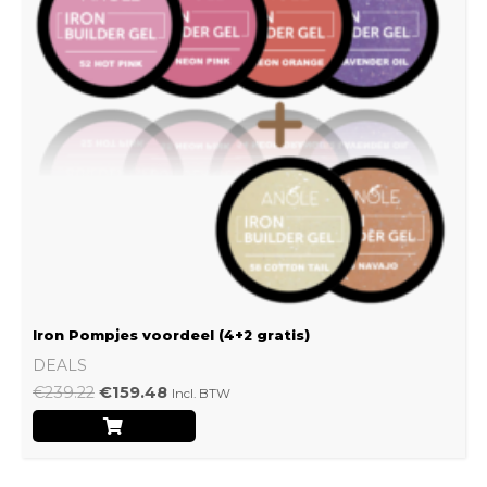
Iron Pompjes voordeel (4+2 gratis)
DEALS
€
239.22
€
159.48
Incl. BTW