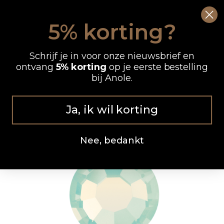
Ga
0
Wink
naar
5% korting?
de
OP WERKDAGEN VOOR 12.00 UUR BESTELD, DEZELFDE DAG VERZONDEN
inhoud
Schrijf je in voor onze nieuwsbrief en
ontvang
5% korting
op je eerste bestelling
bij Anole.
Ja, ik wil korting
Nee, bedankt