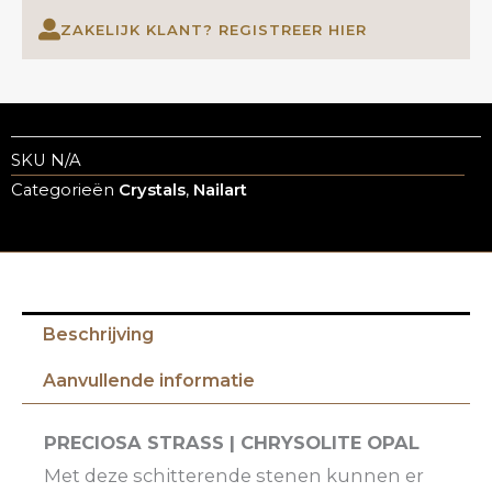
ZAKELIJK KLANT? REGISTREER HIER
SKU
N/A
Categorieën
Crystals
,
Nailart
Beschrijving
Aanvullende informatie
PRECIOSA STRASS | CHRYSOLITE OPAL
Met deze schitterende stenen kunnen er