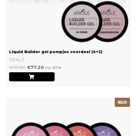
Liquid Builder gel pompjes voordeel (4+2)
DEALS
€
115.80
€
77.20
Incl. BTW
Oorspronkelijke
Huidige
NIEUW
prijs
prijs
was:
is:
€239.22.
€159.48.