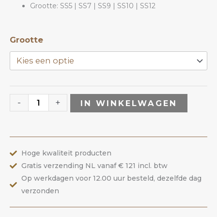
Grootte: SS5 | SS7 | SS9 | SS10 | SS12
Chrysolite
Grootte
Opal
|
Preciosa
aantal
-
+
IN WINKELWAGEN
Hoge kwaliteit producten
Gratis verzending NL vanaf € 121 incl. btw
Op werkdagen voor 12.00 uur besteld, dezelfde dag
verzonden