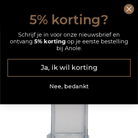
Ga
0
Wink
naar
5% korting?
de
OP WERKDAGEN VOOR 12.00 UUR BESTELD, DEZELFDE DAG VERZONDEN
inhoud
Schrijf je in voor onze nieuwsbrief en
ontvang
5% korting
op je eerste bestelling
bij Anole.
Ja, ik wil korting
Nee, bedankt