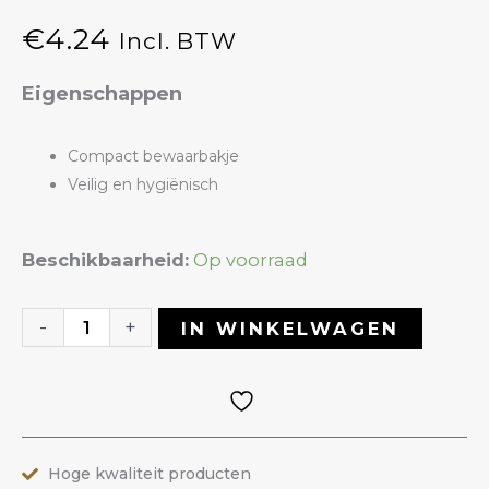
€
4.24
Incl. BTW
Eigenschappen
Compact bewaarbakje
Veilig en hygiënisch
Bewaarbakje
Beschikbaarheid:
Op voorraad
Correction
Sticks
-
+
IN WINKELWAGEN
aantal
Hoge kwaliteit producten