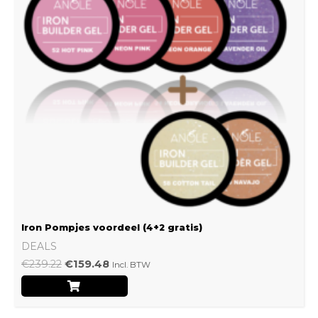
Iron Pompjes voordeel (4+2 gratis)
DEALS
€
239.22
€
159.48
Incl. BTW