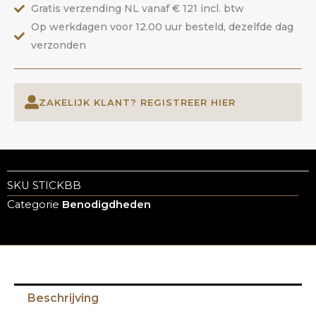
Gratis verzending NL vanaf € 121 incl. btw
Op werkdagen voor 12.00 uur besteld, dezelfde dag
verzonden
ZAKELIJK KLANT? REGISTREER HIER
SKU
STICKBB
Categorie
Benodigdheden
Beschrijving