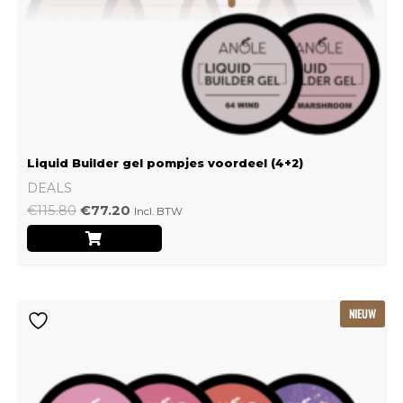
Liquid Builder gel pompjes voordeel (4+2)
DEALS
€
115.80
€
77.20
Incl. BTW
Oorspronkelijke
Huidige
NIEUW
prijs
prijs
was:
is:
€239.22.
€159.48.