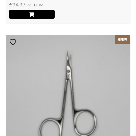
€
94.97
Incl. BTW
NIEUW