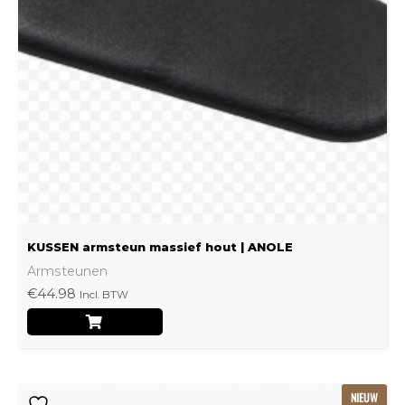
Deze
optie
kan
gekozen
worden
op
de
productpagina
KUSSEN armsteun massief hout | ANOLE
Armsteunen
€
44.98
Incl. BTW
Dit
NIEUW