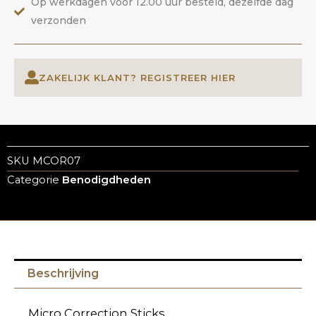
Op werkdagen voor 12.00 uur besteld, dezelfde dag
verzonden
ZAKELIJK KLANT? REGISTREER HIER
SKU
MCOR07
Categorie
Benodigdheden
Beschrijving
Micro Correction Sticks