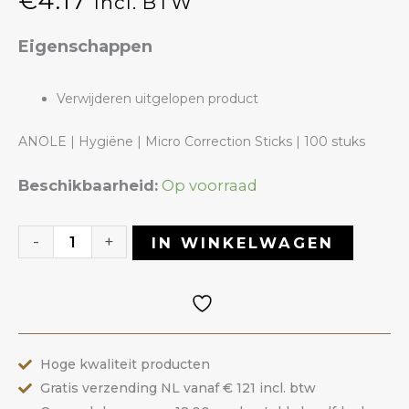
€
4.17
Incl. BTW
Eigenschappen
Verwijderen uitgelopen product
ANOLE | Hygiëne | Micro Correction Sticks | 100 stuks
Micro
Beschikbaarheid:
Op voorraad
Correction
Sticks
-
+
IN WINKELWAGEN
aantal
Hoge kwaliteit producten
Gratis verzending NL vanaf € 121 incl. btw