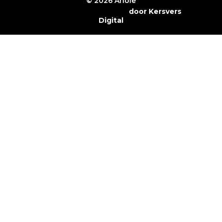
© 2026 Anole
Webshop laten maken
door Kersvers
Digital