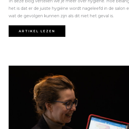
In deze blog vertellen we je meer over hygiëne. Hoe belang
het is dat er de juiste hygiëne wordt nageleefd in de salon 
wat de gevolgen kunnen zijn als dit niet het geval is.
ARTIKEL LEZEN