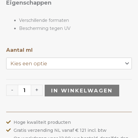
Eigenschappen
€1.21
tot
Verschillende formaten
Bescherming tegen UV
€3.03
Zwarte
Aantal ml
pot
(leeg)
aantal
-
+
IN WINKELWAGEN
Hoge kwaliteit producten
Gratis verzending NL vanaf € 121 incl. btw