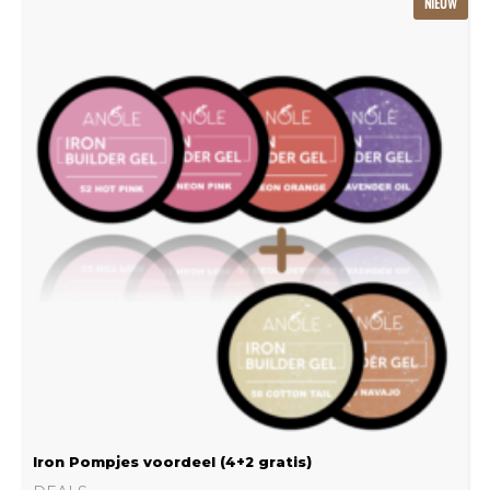
NIEUW
prijs
prijs
was:
is:
€239.22.
€159.48.
Iron Pompjes voordeel (4+2 gratis)