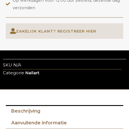
Op werkdagen voor 12.00 uur besteld, dezelfde dag
verzonden
ZAKELIJK KLANT? REGISTREER HIER
SKU
N/A
Categorie
Nailart
Beschrijving
Aanvullende informatie