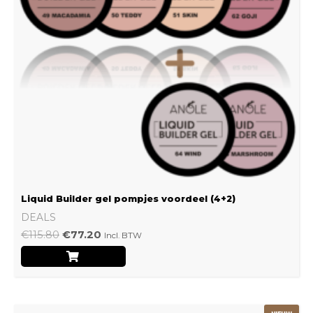
Liquid Builder gel pompjes voordeel (4+2)
DEALS
€
115.80
€
77.20
Incl. BTW
Oorspronkelijke
Huidige