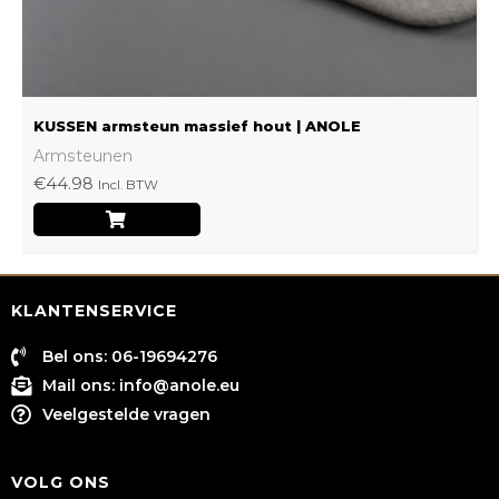
de
productpagina
KUSSEN armsteun massief hout | ANOLE
Armsteunen
€
44.98
Incl. BTW
KLANTENSERVICE
Bel ons: 06-19694276
Mail ons:
info@anole.eu
Veelgestelde vragen
VOLG ONS