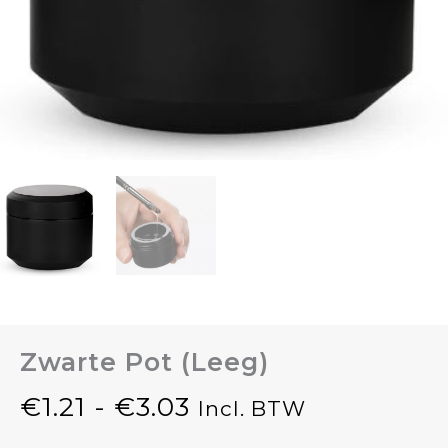
Zwarte Pot (leeg)
€
1.21
-
€
3.03
Incl. BTW
Prijsklasse: