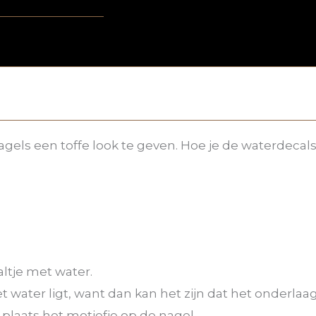
gels een toffe look te geven. Hoe je de waterdecal
altje met water.
t water ligt, want dan kan het zijn dat het onderlaagje
 plaats het motiefje op de nagel.