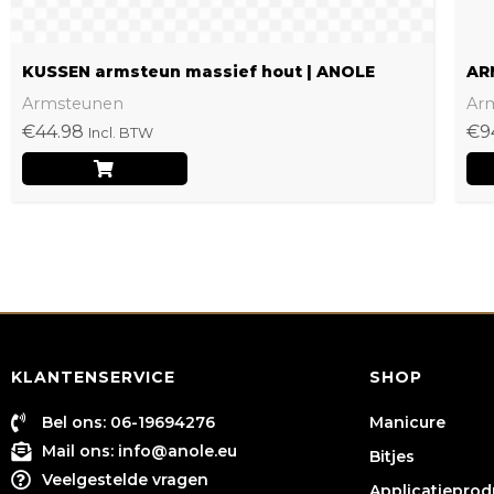
de
productpagina
KUSSEN armsteun massief hout | ANOLE
AR
Armsteunen
Ar
€
44.98
€
9
Incl. BTW
KLANTENSERVICE
SHOP
Bel ons: 06-19694276
Manicure
Mail ons:
info@anole.eu
Bitjes
Veelgestelde vragen
Applicatiepro