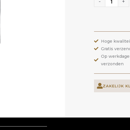
|
-
+
ANOLE
aantal
Hoge kwalite
Gratis verzen
Op werkdagen 
verzonden
ZAKELIJK K