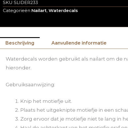
SKU
SLIDER233
Categorieën
Nailart
,
Waterdecals
Beschrijving
Aanvullende informatie
Waterdecals worden gebruikt als nailart om de na
hieronder.
Gebruiksaanwijzing:
Knip het motiefje uit.
Plaats het uitgeknipte motiefje in een scha
Zorg ervoor dat je motiefje niet te lang in he
Haal de achterkant van het motiefje eraf en