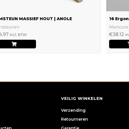
de
productpagina
MSTEUN MASSIEF HOUT | ANOLE
16 Ergon
msteunen
Manicure
4.97
€
38.12
Incl. BTW
In
VEILIG WINKELEN
Verzending
Retourneren
ducten
Garantie