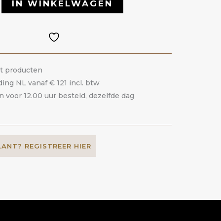
IN WINKELWAGEN
it producten
ding NL vanaf € 121 incl. btw
voor 12.00 uur besteld, dezelfde dag
LANT? REGISTREER HIER