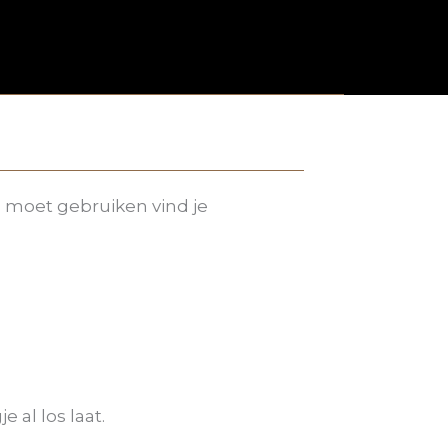
s moet gebruiken vind je
 al los laat.