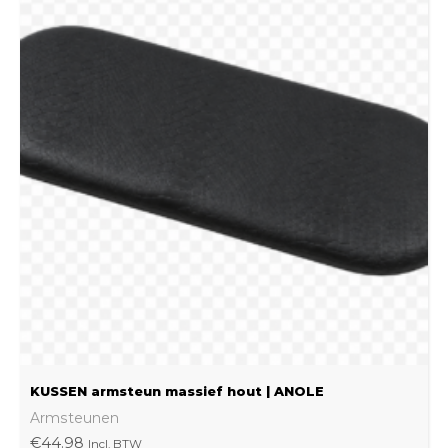
product
heeft
meerdere
variaties.
Deze
optie
kan
gekozen
worden
op
de
productpagina
KUSSEN armsteun massief hout | ANOLE
Armsteunen
€
44.98
Incl. BTW