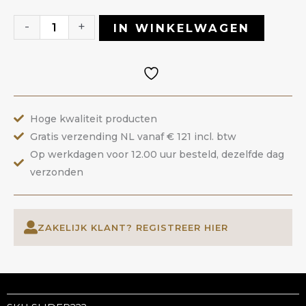
222
|
-
+
IN WINKELWAGEN
ANOLE
aantal
Hoge kwaliteit producten
Gratis verzending NL vanaf € 121 incl. btw
Op werkdagen voor 12.00 uur besteld, dezelfde dag
verzonden
ZAKELIJK KLANT? REGISTREER HIER