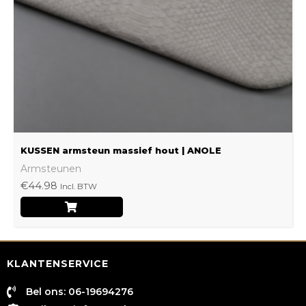
kan
gekozen
worden
op
de
productpagina
KUSSEN armsteun massief hout | ANOLE
Armsteunen
€
44.98
Incl. BTW
KLANTENSERVICE
Bel ons: 06-19694276