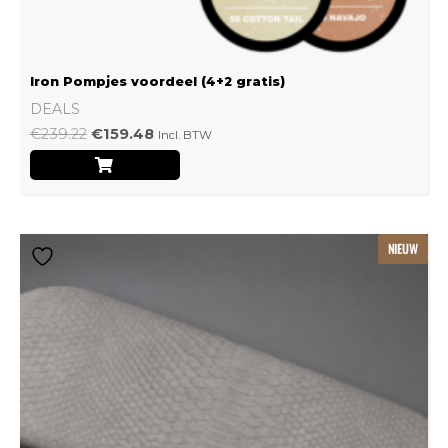
Iron Pompjes voordeel (4+2 gratis)
DEALS
€
239.22
€
159.48
Incl. BTW
Dit
NIEUW
product
heeft
meerdere
variaties.
Deze
optie