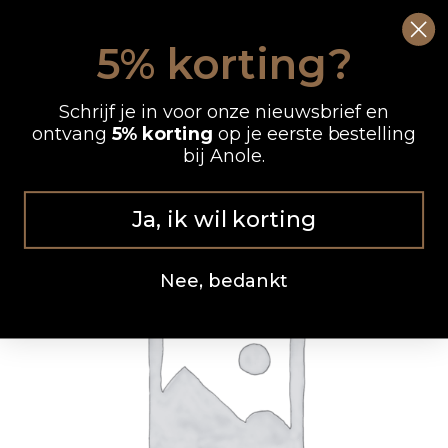
Ga
0
Wink
naar
5% korting?
de
OP WERKDAGEN VOOR 12.00 UUR BESTELD, DEZELFDE DAG VERZONDEN
inhoud
Schrijf je in voor onze nieuwsbrief en
ontvang
5% korting
op je eerste bestelling
bij Anole.
Ja, ik wil korting
Nee, bedankt