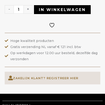
204
|
-
+
IN WINKELWAGEN
ANOLE
aantal
Hoge kwaliteit producten
Gratis verzending NL vanaf € 121 incl. btw
Op werkdagen voor 12.00 uur besteld, dezelfde dag
verzonden
ZAKELIJK KLANT? REGISTREER HIER