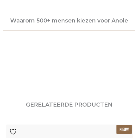
Waarom 500+ mensen kiezen voor Anole
GERELATEERDE PRODUCTEN
Oorspronkelijke
Huidige
NIEUW
prijs
prijs