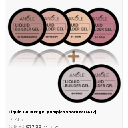
was:
is:
€115.80.
€77.20.
Liquid Builder gel pompjes voordeel (4+2)
DEALS
€
115.80
€
77.20
Incl. BTW