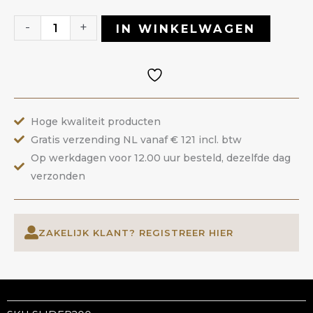
200
|
-
+
IN WINKELWAGEN
ANOLE
aantal
Hoge kwaliteit producten
Gratis verzending NL vanaf € 121 incl. btw
Op werkdagen voor 12.00 uur besteld, dezelfde dag
verzonden
ZAKELIJK KLANT? REGISTREER HIER