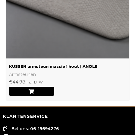
kan
gekozen
worden
op
de
productpagina
KUSSEN armsteun massief hout | ANOLE
Armsteunen
€
44.98
Incl. BTW
KLANTENSERVICE
Bel ons: 06-19694276