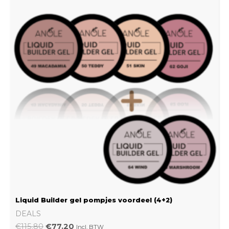
was:
is:
€115.80.
€77.20.
Liquid Builder gel pompjes voordeel (4+2)
DEALS
€
115.80
€
77.20
Incl. BTW