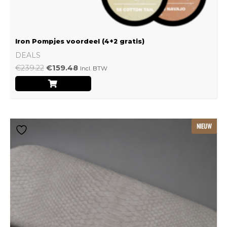
Iron Pompjes voordeel (4+2 gratis)
DEALS
€
239.22
€
159.48
Incl. BTW
Dit
NIEUW
product
heeft
meerdere
variaties.
Deze
optie