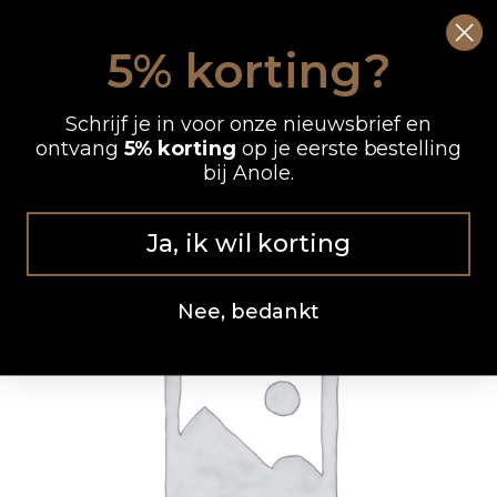
Ga
0
Wink
naar
5% korting?
de
OP WERKDAGEN VOOR 12.00 UUR BESTELD, DEZELFDE DAG VERZONDEN
inhoud
Schrijf je in voor onze nieuwsbrief en
ontvang
5% korting
op je eerste bestelling
bij Anole.
Ja, ik wil korting
Nee, bedankt