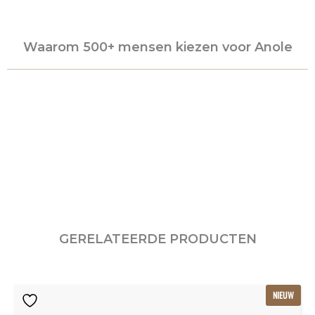
Waarom 500+ mensen kiezen voor Anole
GERELATEERDE PRODUCTEN
Oorspronkelijke
Huidige
NIEUW
prijs
prijs